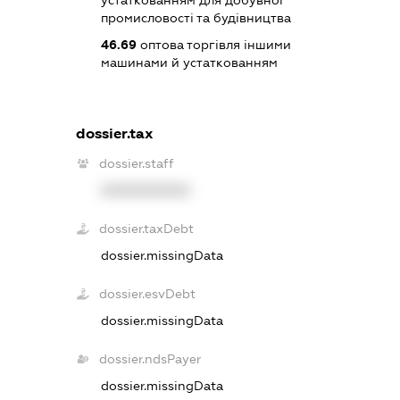
промисловості та будівництва
46.69
оптова торгівля іншими
машинами й устаткованням
dossier.tax
dossier.staff
XXXXXXXXXX
dossier.taxDebt
dossier.missingData
dossier.esvDebt
dossier.missingData
dossier.ndsPayer
dossier.missingData