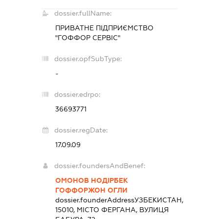
dossier.fullName:
ПРИВАТНЕ ПІДПРИЄМСТВО
"ГОФФОР СЕРВІС"
dossier.opfSubType:
-
dossier.edrpo:
36693771
dossier.regDate:
17.09.09
dossier.foundersAndBenef:
ОМОНОВ НОДІРБЕК
ГОФФОРЖОН ОГЛИ
dossier.founderAddress
УЗБЕКИСТАН,
15010, МІСТО ФЕРГАНА, ВУЛИЦЯ