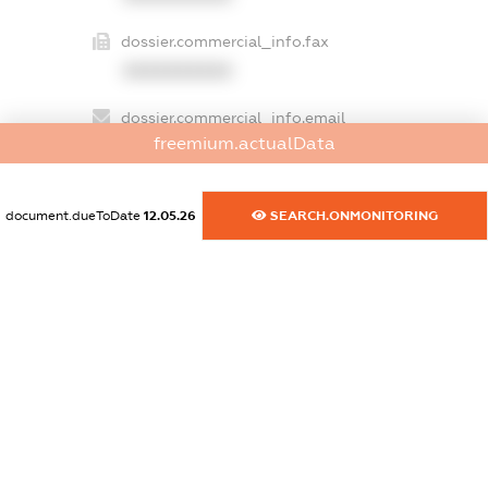
dossier.commercial_info.fax
XXXXXXXXXX
dossier.commercial_info.email
freemium.actualData
XXXXXXXXXX
dossier.commercial_info.website
document.dueToDate
12.05.26
SEARCH.ONMONITORING
XXXXXXXXXX
dossier.commercial_info.activity
XXXXXXXXXX
freemium.exampleText_1
freemium.exampleText_2
freemium.anonymousPerSearch2
FREEMIUM.DETAILS