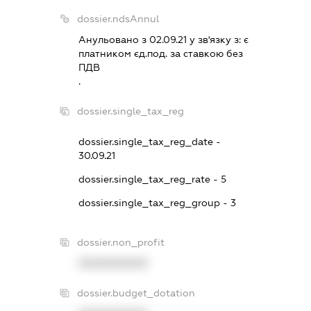
dossier.ndsAnnul
Анульовано з 02.09.21 у зв'язку з:
є
платником єд.под. за ставкою без
ПДВ
.
dossier.single_tax_reg
dossier.single_tax_reg_date -
30.09.21
dossier.single_tax_reg_rate - 5
dossier.single_tax_reg_group - 3
dossier.non_profit
XXXXXXXXXX
dossier.budget_dotation