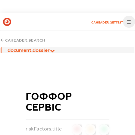
CAHEADER.GETTEST
CAHEADER.SEARCH
document.dossier
ГОФФОР
СЕРВІС
riskFactors.title
0
0
0