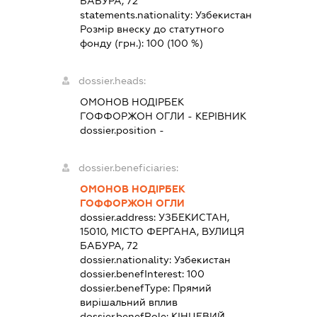
БАБУРА, 72
statements.nationality:
Узбекистан
Розмір внеску до статутного
фонду (грн.):
100
(100 %)
dossier.heads:
ОМОНОВ НОДІРБЕК
ГОФФОРЖОН ОГЛИ
-
КЕРІВНИК
dossier.position -
dossier.beneficiaries:
ОМОНОВ НОДІРБЕК
ГОФФОРЖОН ОГЛИ
dossier.address:
УЗБЕКИСТАН,
15010, МІСТО ФЕРГАНА, ВУЛИЦЯ
БАБУРА, 72
dossier.nationality:
Узбекистан
dossier.benefInterest:
100
dossier.benefType:
Прямий
вирішальний вплив
dossier.benefRole:
КІНЦЕВИЙ