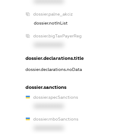
XXXXXXXXXX
dossier.palne_akciz
dossier.notInList
dossier.bigTaxPayerReg
XXXXXXXXXX
dossier.declarations.title
dossier.declarations.noData
dossier.sanctions
dossier.specSanctions
XXXXXXXXXX
dossier.rnboSanctions
XXXXXXXXXX