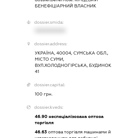
БЕНЕФІЦІАРНИЙ ВЛАСНИК
dossier.smida:
XXXXXXXXXX
dossier.address:
УКРАЇНА, 40004, СУМСЬКА ОБЛ.,
МІСТО СУМИ,
ВУЛ.ХОЛОДНОГІРСЬКА, БУДИНОК
41
dossier.capital:
100 грн.
dossier.kveds:
46.90
неспеціалізована оптова
торгівля
46.63
оптова торгівля машинами й
устаткованням для добувної