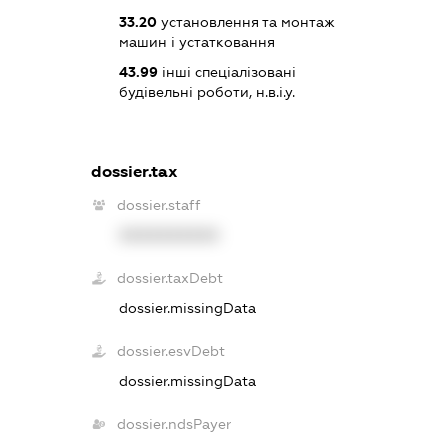
33.20
установлення та монтаж
машин і устатковання
43.99
інші спеціалізовані
будівельні роботи, н.в.і.у.
dossier.tax
dossier.staff
XXXXXXXXXX
dossier.taxDebt
dossier.missingData
dossier.esvDebt
dossier.missingData
dossier.ndsPayer