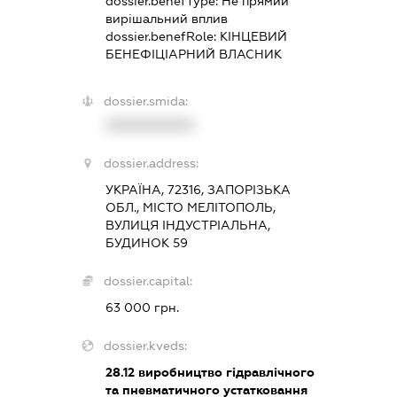
dossier.benefType:
Не прямий
вирішальний вплив
dossier.benefRole:
КІНЦЕВИЙ
БЕНЕФІЦІАРНИЙ ВЛАСНИК
dossier.smida:
XXXXXXXXXX
dossier.address:
УКРАЇНА, 72316, ЗАПОРІЗЬКА
ОБЛ., МІСТО МЕЛІТОПОЛЬ,
ВУЛИЦЯ ІНДУСТРІАЛЬНА,
БУДИНОК 59
dossier.capital:
63 000 грн.
dossier.kveds:
28.12
виробництво гідравлічного
та пневматичного устатковання