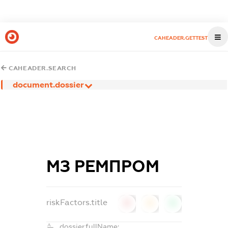
CAHEADER.GETTEST
CAHEADER.SEARCH
document.dossier
МЗ РЕМПРОМ
riskFactors.title
0
0
0
dossier.fullName: