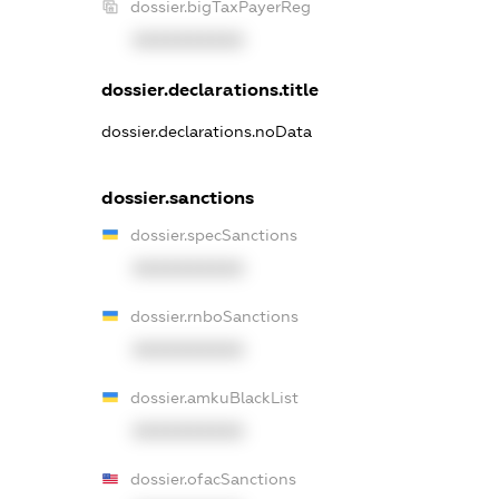
dossier.bigTaxPayerReg
XXXXXXXXXX
dossier.declarations.title
dossier.declarations.noData
dossier.sanctions
dossier.specSanctions
XXXXXXXXXX
dossier.rnboSanctions
XXXXXXXXXX
dossier.amkuBlackList
XXXXXXXXXX
dossier.ofacSanctions