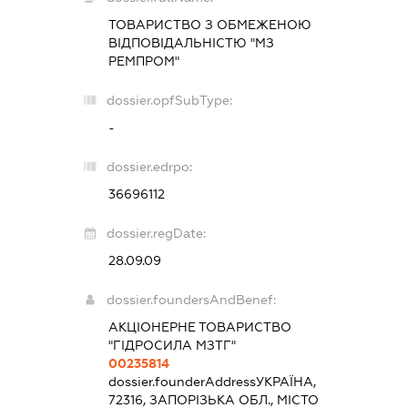
ТОВАРИСТВО З ОБМЕЖЕНОЮ
ВІДПОВІДАЛЬНІСТЮ "МЗ
РЕМПРОМ"
dossier.opfSubType:
-
dossier.edrpo:
36696112
dossier.regDate:
28.09.09
dossier.foundersAndBenef:
АКЦІОНЕРНЕ ТОВАРИСТВО
"ГІДРОСИЛА МЗТГ"
00235814
dossier.founderAddress
УКРАЇНА,
72316, ЗАПОРІЗЬКА ОБЛ., МІСТО