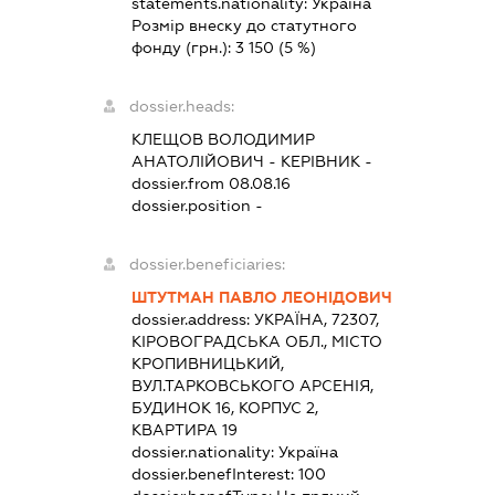
statements.nationality:
Україна
Розмір внеску до статутного
фонду (грн.):
3 150
(5 %)
dossier.heads:
КЛЕЩОВ ВОЛОДИМИР
АНАТОЛІЙОВИЧ
-
КЕРІВНИК
-
dossier.from 08.08.16
dossier.position -
dossier.beneficiaries:
ШТУТМАН ПАВЛО ЛЕОНІДОВИЧ
dossier.address:
УКРАЇНА, 72307,
КІРОВОГРАДСЬКА ОБЛ., МІСТО
КРОПИВНИЦЬКИЙ,
ВУЛ.ТАРКОВСЬКОГО АРСЕНІЯ,
БУДИНОК 16, КОРПУС 2,
КВАРТИРА 19
dossier.nationality:
Україна
dossier.benefInterest:
100