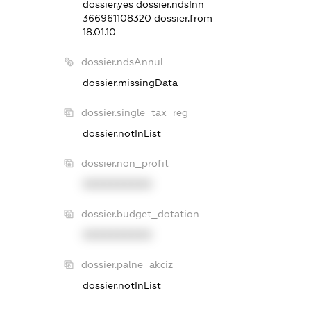
dossier.yes
dossier.ndsInn
366961108320
dossier.from
18.01.10
dossier.ndsAnnul
dossier.missingData
dossier.single_tax_reg
dossier.notInList
dossier.non_profit
XXXXXXXXXX
dossier.budget_dotation
XXXXXXXXXX
dossier.palne_akciz
dossier.notInList