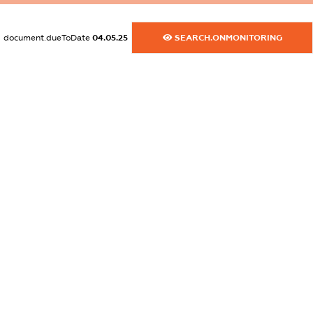
XXXXXXXXXX
document.dueToDate
04.05.25
SEARCH.ONMONITORING
dossier.commercial_info.website
XXXXXXXXXX
dossier.commercial_info.activity
XXXXXXXXXX
freemium.exampleText_1
freemium.exampleText_2
freemium.anonymousPerSearch2
FREEMIUM.DETAILS
FREEMIUM.REGISTER