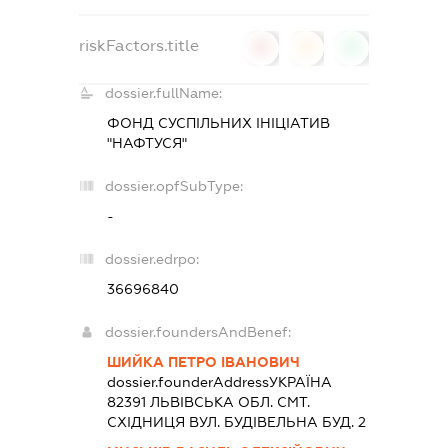
riskFactors.title
0
0
0
dossier.fullName:
ФОНД СУСПІЛЬНИХ ІНІЦІАТИВ
"НАФТУСЯ"
dossier.opfSubType:
-
dossier.edrpo:
36696840
dossier.foundersAndBenef:
ШИЙКА ПЕТРО ІВАНОВИЧ
dossier.founderAddress
УКРАЇНА
82391 ЛЬВIВСЬКА ОБЛ. СМТ.
СХІДНИЦЯ ВУЛ. БУДІВЕЛЬНА БУД. 2