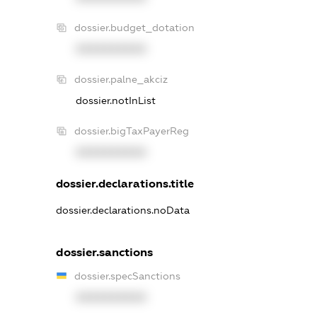
dossier.budget_dotation
XXXXXXXXXX
dossier.palne_akciz
dossier.notInList
dossier.bigTaxPayerReg
XXXXXXXXXX
dossier.declarations.title
dossier.declarations.noData
dossier.sanctions
dossier.specSanctions
XXXXXXXXXX