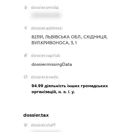
dossier.smida:
XXXXXXXXXX
dossier.address:
82391, ЛЬВІВСЬКА ОБЛ., СХІДНИЦЯ,
ВУЛ.КРИВОНОСА, 3, 1
dossier.capital:
dossier.missingData
dossier.kveds:
94.99
діяльність інших громадських
організацій, н. в. і. у.
dossier.tax
dossier.staff