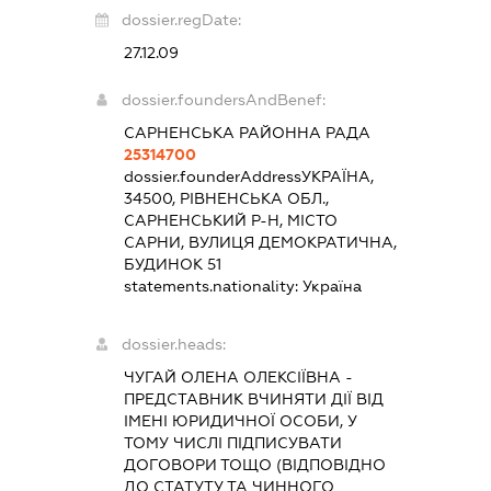
dossier.regDate:
27.12.09
dossier.foundersAndBenef:
САРНЕНСЬКА РАЙОННА РАДА
25314700
dossier.founderAddress
УКРАЇНА,
34500, РІВНЕНСЬКА ОБЛ.,
САРНЕНСЬКИЙ Р-Н, МІСТО
САРНИ, ВУЛИЦЯ ДЕМОКРАТИЧНА,
БУДИНОК 51
statements.nationality:
Україна
dossier.heads:
ЧУГАЙ ОЛЕНА ОЛЕКСІЇВНА
-
ПРЕДСТАВНИК
ВЧИНЯТИ ДІЇ ВІД
ІМЕНІ ЮРИДИЧНОЇ ОСОБИ, У
ТОМУ ЧИСЛІ ПІДПИСУВАТИ
ДОГОВОРИ ТОЩО (ВІДПОВІДНО
ДО СТАТУТУ ТА ЧИННОГО