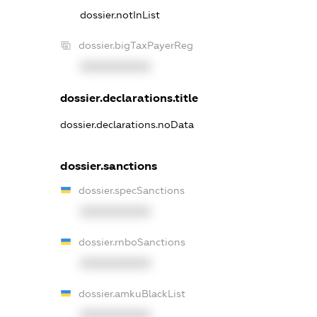
dossier.notInList
dossier.bigTaxPayerReg
XXXXXXXXXX
dossier.declarations.title
dossier.declarations.noData
dossier.sanctions
dossier.specSanctions
XXXXXXXXXX
dossier.rnboSanctions
XXXXXXXXXX
dossier.amkuBlackList
XXXXXXXXXX