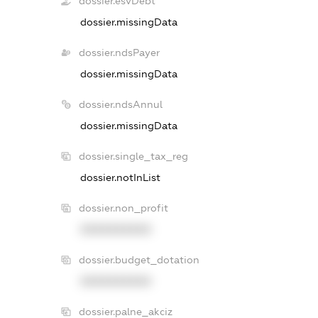
dossier.esvDebt
dossier.missingData
dossier.ndsPayer
dossier.missingData
dossier.ndsAnnul
dossier.missingData
dossier.single_tax_reg
dossier.notInList
dossier.non_profit
XXXXXXXXXX
dossier.budget_dotation
XXXXXXXXXX
dossier.palne_akciz