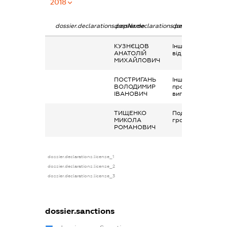
2018
dossier.declarations.pepName
dossier.declarations.personName
dossier.declaratio
КУЗНЄЦОВ
Інше, виплати чи
АНАТОЛІЙ
відшкодування
МИХАЙЛОВИЧ
ПОСТРИГАНЬ
Інше,
ВОЛОДИМИР
профспілкові
ІВАНОВИЧ
виплати
ТИЩЕНКО
Подарунок у
МИКОЛА
грошовій формі
РОМАНОВИЧ
dossier.declarations.license_1
dossier.declarations.license_2
dossier.declarations.license_3
dossier.sanctions