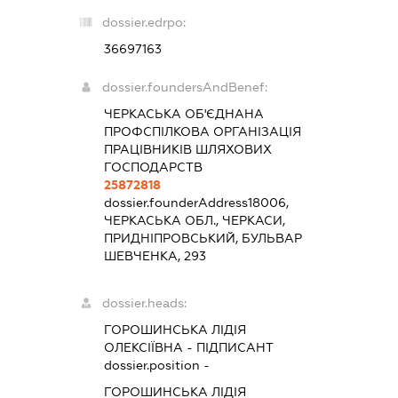
dossier.edrpo:
36697163
dossier.foundersAndBenef:
ЧЕРКАСЬКА ОБ'ЄДНАНА
ПРОФСПІЛКОВА ОРГАНІЗАЦІЯ
ПРАЦІВНИКІВ ШЛЯХОВИХ
ГОСПОДАРСТВ
25872818
dossier.founderAddress
18006,
ЧЕРКАСЬКА ОБЛ., ЧЕРКАСИ,
ПРИДНІПРОВСЬКИЙ, БУЛЬВАР
ШЕВЧЕНКА, 293
dossier.heads:
ГОРОШИНСЬКА ЛІДІЯ
ОЛЕКСІЇВНА
-
ПІДПИСАНТ
dossier.position -
ГОРОШИНСЬКА ЛІДІЯ