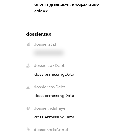
91.20.0
діяльність професійних
спілок
dossier.tax
dossier.staff
XXXXXXXXXX
dossier.taxDebt
dossier.missingData
dossier.esvDebt
dossier.missingData
dossier.ndsPayer
dossier.missingData
dossier.ndsAnnul