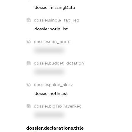
dossier.missingData
dossier.single_tax_reg
dossier.notInList
dossier.non_profit
XXXXXXXXXX
dossier.budget_dotation
XXXXXXXXXX
dossier.palne_akciz
dossier.notInList
dossier.bigTaxPayerReg
XXXXXXXXXX
dossier.declarations.title