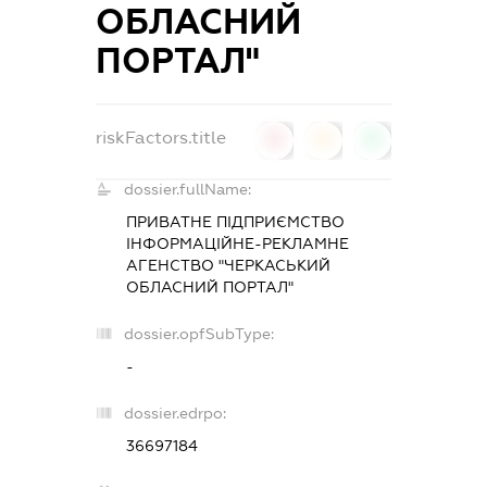
ОБЛАСНИЙ
ПОРТАЛ"
riskFactors.title
0
0
0
dossier.fullName:
ПРИВАТНЕ ПІДПРИЄМСТВО
ІНФОРМАЦІЙНЕ-РЕКЛАМНЕ
АГЕНСТВО "ЧЕРКАСЬКИЙ
ОБЛАСНИЙ ПОРТАЛ"
dossier.opfSubType:
-
dossier.edrpo:
36697184