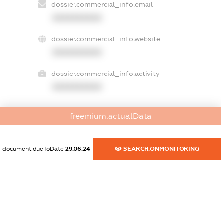
dossier.commercial_info.email
XXXXXXXXXX
dossier.commercial_info.website
XXXXXXXXXX
dossier.commercial_info.activity
XXXXXXXXXX
freemium.actualData
freemium.exampleText_1
freemium.exampleText_2
freemium.anonymousPerSearch2
document.dueToDate
29.06.24
SEARCH.ONMONITORING
FREEMIUM.DETAILS
FREEMIUM.REGISTER