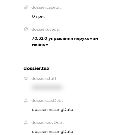
dossier.capital:
0 грн.
dossier.kveds:
70.32.0
управління нерухомим
майном
dossier.tax
dossier.staff
XXXXXXXXXX
dossier.taxDebt
dossier.missingData
dossier.esvDebt
dossier.missingData