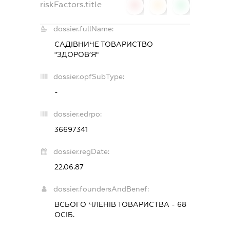
riskFactors.title
0
0
0
dossier.fullName:
САДІВНИЧЕ ТОВАРИСТВО
"ЗДОРОВ’Я"
dossier.opfSubType:
-
dossier.edrpo:
36697341
dossier.regDate:
22.06.87
dossier.foundersAndBenef:
ВСЬОГО ЧЛЕНІВ ТОВАРИСТВА - 68
ОСІБ.