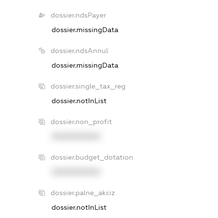
dossier.ndsPayer
dossier.missingData
dossier.ndsAnnul
dossier.missingData
dossier.single_tax_reg
dossier.notInList
dossier.non_profit
XXXXXXXXXX
dossier.budget_dotation
XXXXXXXXXX
dossier.palne_akciz
dossier.notInList