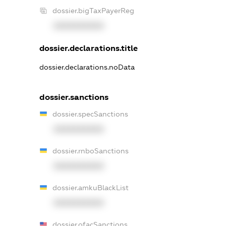
dossier.bigTaxPayerReg
XXXXXXXXXX
dossier.declarations.title
dossier.declarations.noData
dossier.sanctions
dossier.specSanctions
XXXXXXXXXX
dossier.rnboSanctions
XXXXXXXXXX
dossier.amkuBlackList
XXXXXXXXXX
dossier.ofacSanctions