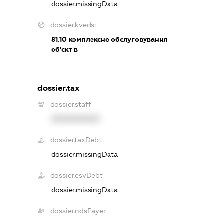
dossier.missingData
dossier.kveds:
81.10
комплексне обслуговування
об'єктів
dossier.tax
dossier.staff
XXXXXXXXXX
dossier.taxDebt
dossier.missingData
dossier.esvDebt
dossier.missingData
dossier.ndsPayer