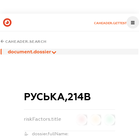
CAHEADER.GETTEST
CAHEADER.SEARCH
document.dossier
РУСЬКА,214В
riskFactors.title
0
0
0
dossier.fullName: