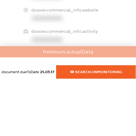
dossier.commercial_info.website
XXXXXXXXXX
dossier.commercial_info.activity
XXXXXXXXXX
freemium.actualData
freemium.exampleText_1
freemium.exampleText_2
document.dueToDate
25.03.17
SEARCH.ONMONITORING
freemium.anonymousPerSearch2
FREEMIUM.DETAILS
FREEMIUM.REGISTER