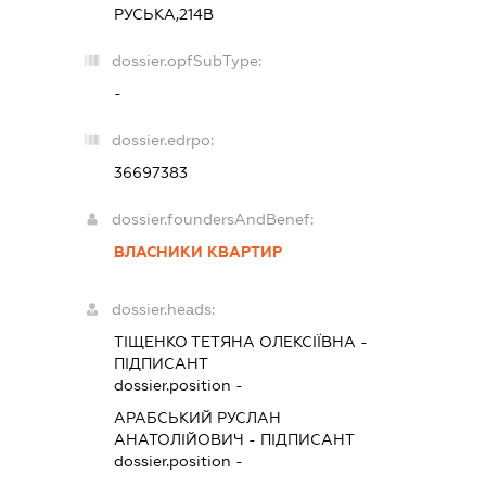
РУСЬКА,214В
dossier.opfSubType:
-
dossier.edrpo:
36697383
dossier.foundersAndBenef:
ВЛАСНИКИ КВАРТИР
dossier.heads:
ТІЩЕНКО ТЕТЯНА ОЛЕКСІЇВНА
-
ПІДПИСАНТ
dossier.position -
АРАБСЬКИЙ РУСЛАН
АНАТОЛІЙОВИЧ
-
ПІДПИСАНТ
dossier.position -