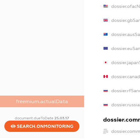
dossier.ofac
dossier.gbSa
dossier.ausS
dossier.euSa
dossier.japa
dossier.cana
dossier.rfSan
freemium.actualData
dossier.russi
document.dueToDate
25.03.17
dossier.comm
SEARCH.ONMONITORING
dossier.comm