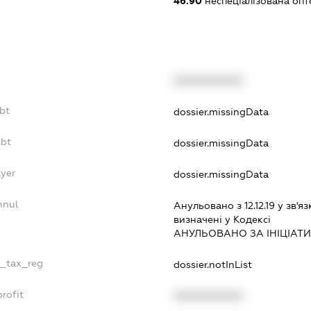
46.90
неспеціалізована опт
XXXXXXXXXX
bt
dossier.missingData
ebt
dossier.missingData
ayer
dossier.missingData
nnul
Анульовано з 12.12.19 у зв'яз
визначенi у Кодексi
АНУЛЬОВАНО ЗА IНIЦIАТ
e_tax_reg
dossier.notInList
rofit
XXXXXXXXXX