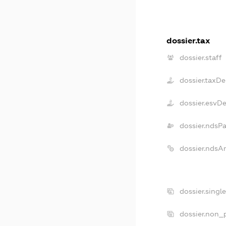
dossier.tax
dossier.staff
dossier.taxDe
dossier.esvD
dossier.ndsP
dossier.ndsA
dossier.singl
dossier.non_p