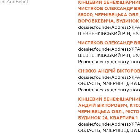
dersAndBenef:
КІНЦЕВИЙ БЕНЕФІЦІАРНИ
ЧИСТЯКОВ ОЛЕКСАНДР ВЯЧ
58000, ЧЕРНІВЕЦЬКА ОБЛ.,
ВОРОБКЕВИЧА, БУДИНОК 1
dossier.founderAddress
УКРА
ШЕВЧЕНКІВСЬКИЙ Р-Н, ВУЛ.
ЧИСТЯКОВ ОЛЕКСАНДР В
dossier.founderAddress
УКРА
ШЕВЧЕНКІВСЬКИЙ Р-Н, ВУЛ.
Розмір внеску до статутног
СНІЖКО АНДРІЙ ВІКТОРО
dossier.founderAddress
УКРА
ОБЛАСТЬ, М.ЧЕРНІВЦІ, ВУЛ.
Розмір внеску до статутног
КІНЦЕВИЙ БЕНЕФІЦІАРНИ
АНДРІЙ ВІКТОРОВИЧ, КТ02
ЧЕРНІВЕЦЬКА ОБЛ., МІСТО
БУДИНОК 24, КВАРТИРА 1.
dossier.founderAddress
УКРА
ОБЛАСТЬ, М.ЧЕРНІВЦІ, ВУЛ.