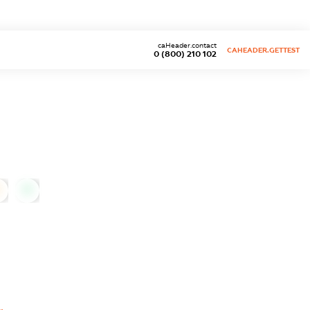
caHeader.contact
CAHEADER.GETTEST
0 (800) 210 102
0
0