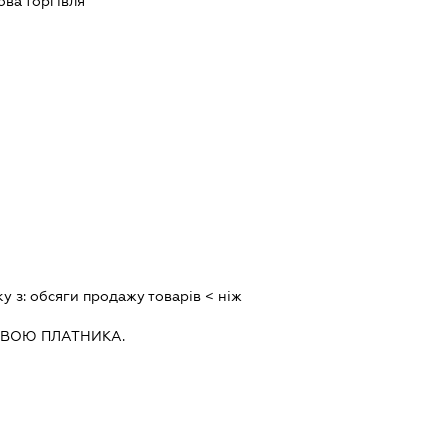
ова торгівля
ку з:
обсяги продажу товарiв < нiж
ИВОЮ ПЛАТНИКА.