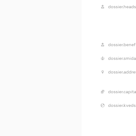
dossier.heads
dossier.benefi
dossier.smida
dossier.addre
dossier.capita
dossier.kveds