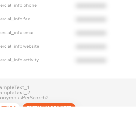
ercial_info.phone
XXXXXXXXXX
rcial_info.fax
XXXXXXXXXX
rcial_info.email
XXXXXXXXXX
ercial_info.website
XXXXXXXXXX
rcial_info.activity
XXXXXXXXXX
ampleText_1
xampleText_2
nonymousPerSearch2
DETAILS
FREEMIUM.REGISTER