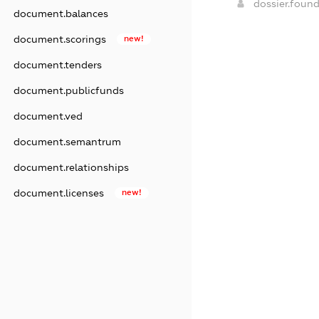
dossier.foun
document.balances
document.scorings
new!
document.tenders
document.publicfunds
document.ved
document.semantrum
document.relationships
document.licenses
new!