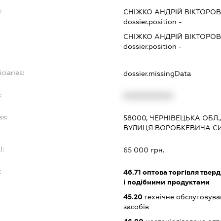
:
СНІЖКО АНДРІЙ ВІКТОРО
dossier.position -
СНІЖКО АНДРІЙ ВІКТОРО
dossier.position -
ciaries:
dossier.missingData
:
XXXXXXXXXX
ss:
58000, ЧЕРНІВЕЦЬКА ОБЛ.
ВУЛИЦЯ ВОРОБКЕВИЧА СИД
l:
65 000 грн.
:
46.71
оптова торгівля твер
і подібними продуктами
45.20
технічне обслуговува
засобів