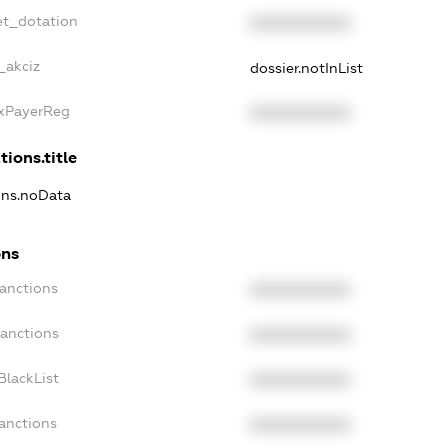
et_dotation
XXXXXXXXXX
_akciz
dossier.notInList
axPayerReg
XXXXXXXXXX
tions.title
ions.noData
ons
Sanctions
XXXXXXXXXX
Sanctions
XXXXXXXXXX
BlackList
XXXXXXXXXX
anctions
XXXXXXXXXX