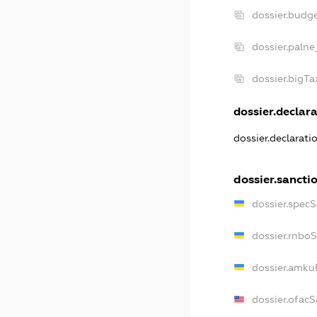
dossier.budg
dossier.palne
dossier.bigT
dossier.declara
dossier.declarat
dossier.sancti
dossier.spec
dossier.rnbo
dossier.amku
dossier.ofacS