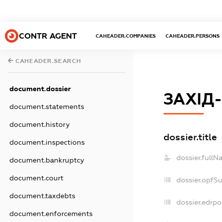
CONTR AGENT
CAHEADER.COMPANIES
CAHEADER.PERSONS
CAHEADER.SEARCH
document.dossier
ЗАХІД
document.statements
document.history
dossier.title
document.inspections
dossier.fullN
document.bankruptcy
document.court
dossier.opfS
document.taxdebts
dossier.edrpo
document.enforcements