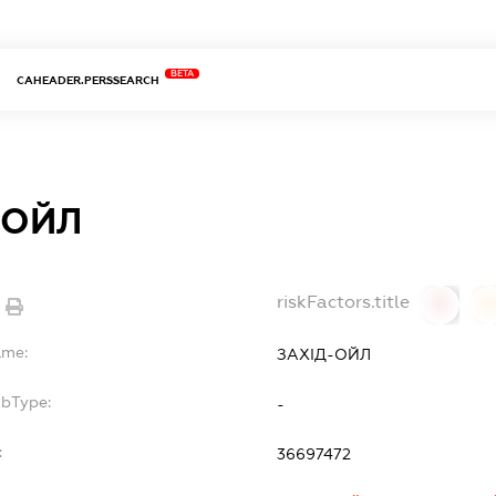
BETA
CAHEADER.PERSSEARCH
-ОЙЛ
riskFactors.title
0
ame:
ЗАХІД-ОЙЛ
ubType:
-
:
36697472