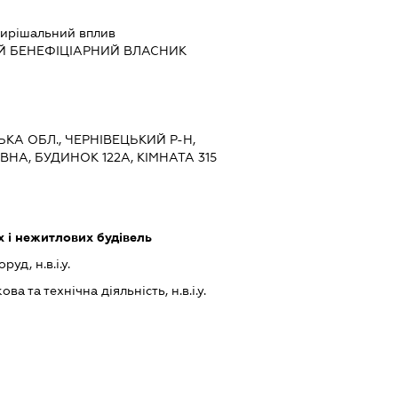
ирішальний вплив
Й БЕНЕФІЦІАРНИЙ ВЛАСНИК
ЬКА ОБЛ., ЧЕРНІВЕЦЬКИЙ Р-Н,
ВНА, БУДИНОК 122А, КІМНАТА 315
 і нежитлових будівель
уд, н.в.і.у.
а та технічна діяльність, н.в.і.у.