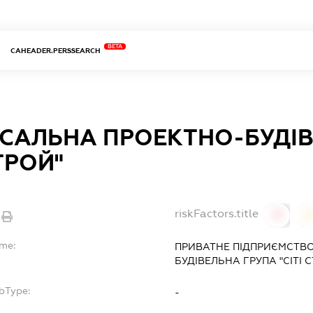
BETA
CAHEADER.PERSSEARCH
РСАЛЬНА ПРОЕКТНО-БУДІ
СТРОЙ"
riskFactors.title
0
ame:
ПРИВАТНЕ ПІДПРИЄМСТВО
БУДІВЕЛЬНА ГРУПА "СІТІ 
bType:
-