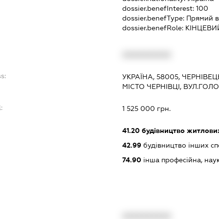
dossier.benefInterest:
100
dossier.benefType:
Прямий в
dossier.benefRole:
КІНЦЕВИ
XXXXXXXXXX
s:
УКРАЇНА, 58005, ЧЕРНІВЕЦ
МІСТО ЧЕРНІВЦІ, ВУЛ.ГОЛО
:
1 525 000 грн.
41.20
будівництво житлових
42.99
будівництво інших спор
74.90
інша професійна, науков
XXXXXXXXXX