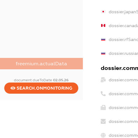
dossier.japan
dossier.canad
dossier.rfSan
dossier.russia
freemium.actualData
dossier.comme
dossier.comme
document.dueToDate
02.05.26
SEARCH.ONMONITORING
dossier.comm
dossier.comme
dossier.comme
dossier.comme