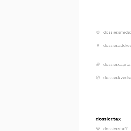
dossier.smida:
dossier.addres
dossier.capital
dossier.kveds:
dossier.tax
dossier.staff