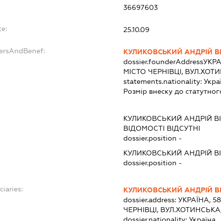
36697603
te:
25.10.09
dersAndBenef:
КУЛИКОВСЬКИЙ АНДРІЙ В
dossier.founderAddress
УКРА
МІСТО ЧЕРНІВЦІ, ВУЛ.ХОТ
statements.nationality:
Укра
Розмір внеску до статутног
КУЛИКОВСЬКИЙ АНДРІЙ В
ВІДОМОСТІ ВІДСУТНІ
dossier.position -
КУЛИКОВСЬКИЙ АНДРІЙ В
dossier.position -
ciaries:
КУЛИКОВСЬКИЙ АНДРІЙ В
dossier.address:
УКРАЇНА, 5
ЧЕРНІВЦІ, ВУЛ.ХОТИНСЬКА
dossier.nationality:
Україна