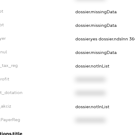
bt
dossier.missingData
bt
dossier.missingData
yer
dossier.yes
dossier.ndsInn 
nnul
dossier.missingData
e_tax_reg
dossier.notInList
rofit
XXXXXXXXXX
et_dotation
XXXXXXXXXX
_akciz
dossier.notInList
axPayerReg
XXXXXXXXXX
ions.title