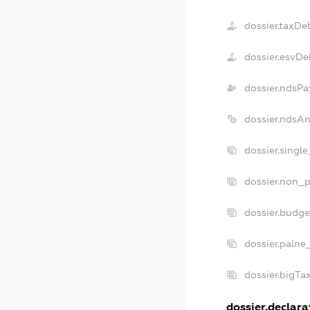
dossier.taxDe
dossier.esvDe
dossier.ndsPa
dossier.ndsA
dossier.singl
dossier.non_p
dossier.budg
dossier.palne
dossier.bigT
dossier.declarat