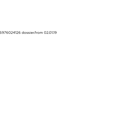
366976024126
dossier.from 02.01.19