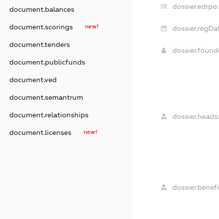
dossier.edrpo:
document.balances
document.scorings
new!
dossier.regDa
document.tenders
dossier.foun
document.publicfunds
document.ved
document.semantrum
document.relationships
dossier.heads:
document.licenses
new!
dossier.benefi