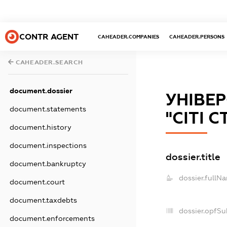
CONTR AGENT
CAHEADER.COMPANIES
CAHEADER.PERSONS
CAHEADER.SEARCH
document.dossier
УНІВЕ
document.statements
"СІТІ 
document.history
document.inspections
dossier.title
document.bankruptcy
dossier.fullN
document.court
document.taxdebts
dossier.opfSu
document.enforcements