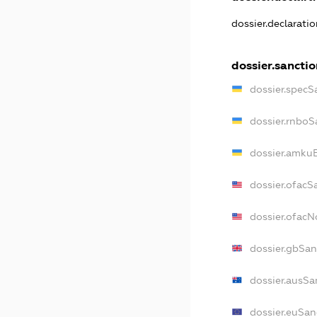
dossier.declarati
dossier.sanctio
dossier.specS
dossier.rnboS
dossier.amkuB
dossier.ofacS
dossier.ofac
dossier.gbSan
dossier.ausSa
dossier.euSan