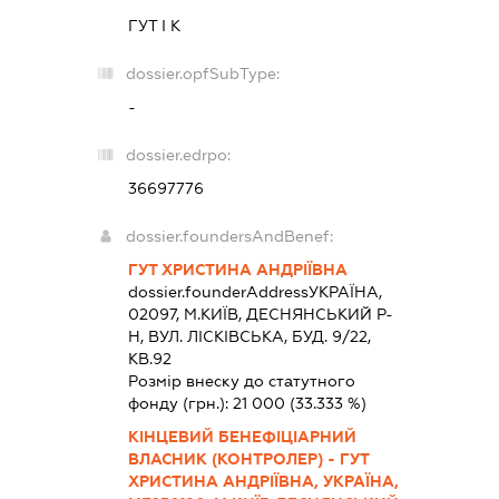
ГУТ І К
dossier.opfSubType:
-
dossier.edrpo:
36697776
dossier.foundersAndBenef:
ГУТ ХРИСТИНА АНДРІЇВНА
dossier.founderAddress
УКРАЇНА,
02097, М.КИЇВ, ДЕСНЯНСЬКИЙ Р-
Н, ВУЛ. ЛІСКІВСЬКА, БУД. 9/22,
КВ.92
Розмір внеску до статутного
фонду (грн.):
21 000
(33.333 %)
КІНЦЕВИЙ БЕНЕФІЦІАРНИЙ
ВЛАСНИК (КОНТРОЛЕР) - ГУТ
ХРИСТИНА АНДРІЇВНА, УКРАЇНА,