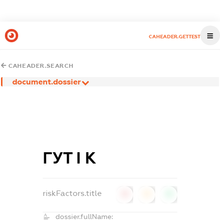
CAHEADER.GETTEST
CAHEADER.SEARCH
document.dossier
ГУТ І К
riskFactors.title
0
0
0
dossier.fullName: