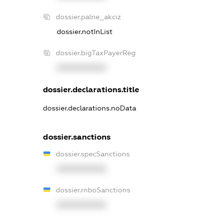
dossier.palne_akciz
dossier.notInList
dossier.bigTaxPayerReg
XXXXXXXXXX
dossier.declarations.title
dossier.declarations.noData
dossier.sanctions
dossier.specSanctions
XXXXXXXXXX
dossier.rnboSanctions
XXXXXXXXXX