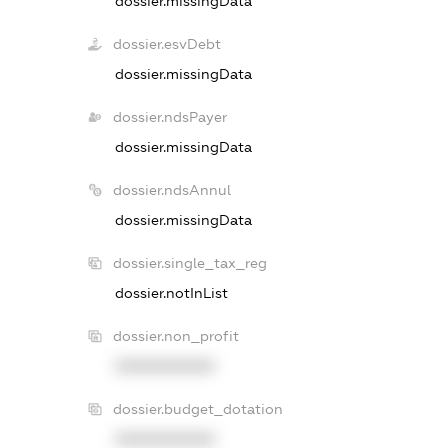
dossier.missingData
dossier.esvDebt
dossier.missingData
dossier.ndsPayer
dossier.missingData
dossier.ndsAnnul
dossier.missingData
dossier.single_tax_reg
dossier.notInList
dossier.non_profit
XXXXXXXXXX
dossier.budget_dotation
XXXXXXXXXX