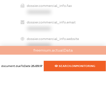
dossier.commercial_info.fax
XXXXXXXXXX
dossier.commercial_info.email
XXXXXXXXXX
dossier.commercial_info.website
XXXXXXXXXX
freemium.actualData
dossier.commercial_info.activity
XXXXXXXXXX
document.dueToDate
25.03.17
SEARCH.ONMONITORING
freemium.exampleText_1
freemium.exampleText_2
freemium.anonymousPerSearch2
FREEMIUM.DETAILS
FREEMIUM.REGISTER