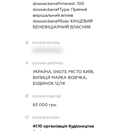
dossier.benefInterest:
100
dossier.benefType:
Прямий
вирішальний вплив
dossier.benefRole:
КІНЦЕВИЙ
БЕНЕФІЦІАРНИЙ ВЛАСНИК
dossier.smida:
XXXXXXXXXX
dossier.address:
УКРАЇНА, 04073, МІСТО КИЇВ,
ВУЛИЦЯ МАРКА ВОВЧКА,
БУДИНОК 12/14
dossier.capital:
63 000 грн.
dossier.kveds:
41.10
організація будівництва