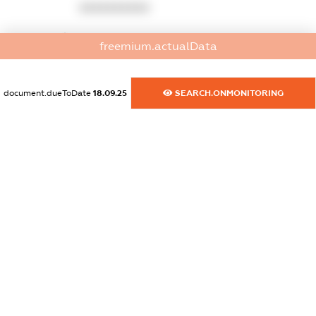
XXXXXXXXXX
dossier.commercial_info.website
freemium.actualData
XXXXXXXXXX
dossier.commercial_info.activity
document.dueToDate
18.09.25
SEARCH.ONMONITORING
XXXXXXXXXX
freemium.exampleText_1
freemium.exampleText_2
freemium.anonymousPerSearch2
FREEMIUM.DETAILS
FREEMIUM.REGISTER