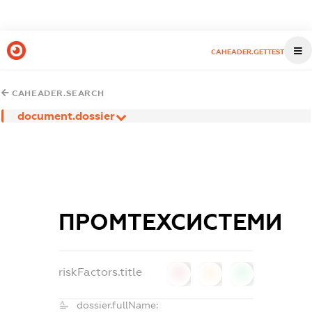
CAHEADER.GETTEST
CAHEADER.SEARCH
document.dossier
ПРОМТЕХСИСТЕМИ
riskFactors.title
0
0
0
dossier.fullName: