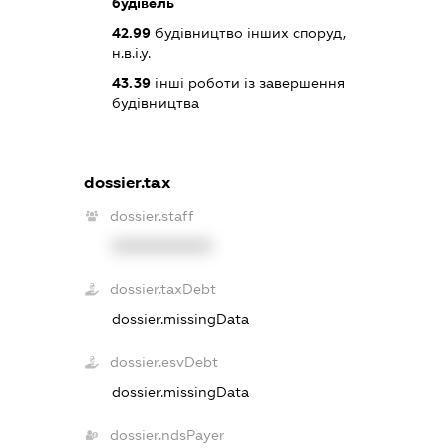
будівель
42.99
будівництво інших споруд,
н.в.і.у.
43.39
інші роботи із завершення
будівництва
dossier.tax
dossier.staff
XXXXXXXXXX
dossier.taxDebt
dossier.missingData
dossier.esvDebt
dossier.missingData
dossier.ndsPayer