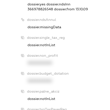
dossier.yes
dossier.ndsInn
366978826548
dossier.from 13.10.09
dossier.ndsAnnul
dossier.missingData
dossier.single_tax_reg
dossier.notInList
dossier.non_profit
XXXXXXXXXX
dossier.budget_dotation
XXXXXXXXXX
dossier.palne_akciz
dossier.notInList
dossier.bigTaxPayerReg