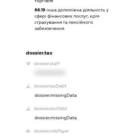
торгівля
66.19
інша допоміжна діяльність у
сфері фінансових послуг, крім
страхування та пенсійного
забезпечення
dossier.tax
dossier.staff
XXXXXXXXXX
dossier.taxDebt
dossier.missingData
dossier.esvDebt
dossier.missingData
dossier.ndsPayer