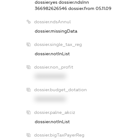
dossier.yes
dossier.ndsInn
366982626546
dossier.from 05.11.09
dossier.ndsAnnul
dossier.missingData
dossier.single_tax_reg
dossier.notInList
dossier.non_profit
XXXXXXXXXX
dossier.budget_dotation
XXXXXXXXXX
dossier.palne_akciz
dossier.notInList
dossier.bigTaxPayerReg