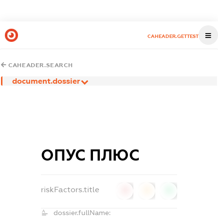
CAHEADER.GETTEST
CAHEADER.SEARCH
document.dossier
ОПУС ПЛЮС
riskFactors.title
0
0
0
dossier.fullName: