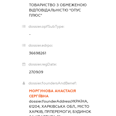
ТОВАРИСТВО З ОБМЕЖЕНОЮ
ВІДПОВІДАЛЬНІСТЮ "ОПУС
ПЛЮС"
dossier.opfSubType:
-
dossier.edrpo:
36698261
dossier.regDate:
27.09.09
dossier.foundersAndBenef:
МОРГУНОВА АНАСТАСІЯ
СЕРГІЇВНА
dossier.founderAddress
УКРАЇНА,
61204, ХАРКІВСЬКА ОБЛ., МІСТО
ХАРКІВ, ПР.ПЕРЕМОГИ, БУДИНОК