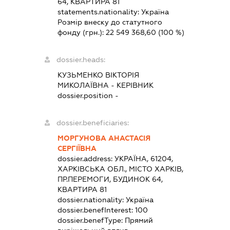
64, КВАРТИРА 81
statements.nationality:
Україна
Розмір внеску до статутного
фонду (грн.):
22 549 368,60
(100 %)
dossier.heads:
КУЗЬМЕНКО ВІКТОРІЯ
МИКОЛАЇВНА
-
КЕРІВНИК
dossier.position -
dossier.beneficiaries:
МОРГУНОВА АНАСТАСІЯ
СЕРГІЇВНА
dossier.address:
УКРАЇНА, 61204,
ХАРКІВСЬКА ОБЛ., МІСТО ХАРКІВ,
ПР.ПЕРЕМОГИ, БУДИНОК 64,
КВАРТИРА 81
dossier.nationality:
Україна
dossier.benefInterest:
100
dossier.benefType:
Прямий