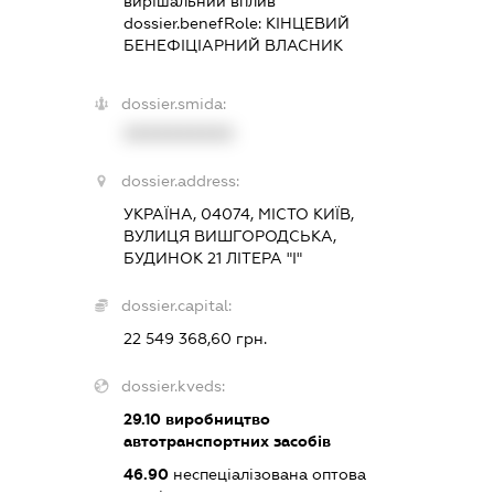
вирішальний вплив
dossier.benefRole:
КІНЦЕВИЙ
БЕНЕФІЦІАРНИЙ ВЛАСНИК
dossier.smida:
XXXXXXXXXX
dossier.address:
УКРАЇНА, 04074, МІСТО КИЇВ,
ВУЛИЦЯ ВИШГОРОДСЬКА,
БУДИНОК 21 ЛІТЕРА "І"
dossier.capital:
22 549 368,60 грн.
dossier.kveds:
29.10
виробництво
автотранспортних засобів
46.90
неспеціалізована оптова