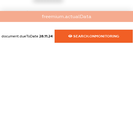
XXXXXXXXXX
dossier.commercial_info.website
freemium.actualData
XXXXXXXXXX
dossier.commercial_info.activity
document.dueToDate
28.11.24
SEARCH.ONMONITORING
XXXXXXXXXX
freemium.exampleText_1
freemium.exampleText_2
freemium.anonymousPerSearch2
FREEMIUM.DETAILS
FREEMIUM.REGISTER