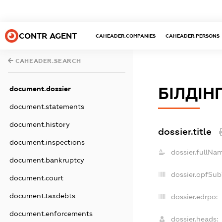
CONTR AGENT
CAHEADER.COMPANIES
CAHEADER.PERSONS
CAHEADER.SEARCH
document.dossier
БІЛДІН
document.statements
document.history
dossier.title
document.inspections
dossier.fullNam
document.bankruptcy
dossier.opfSub
document.court
document.taxdebts
dossier.edrpo:
document.enforcements
dossier.heads: