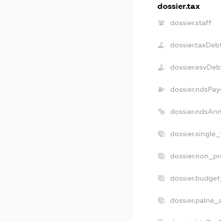
dossier.tax
dossier.staff
dossier.taxDeb
dossier.esvDeb
dossier.ndsPay
dossier.ndsAnn
dossier.single
dossier.non_pr
dossier.budge
dossier.palne_