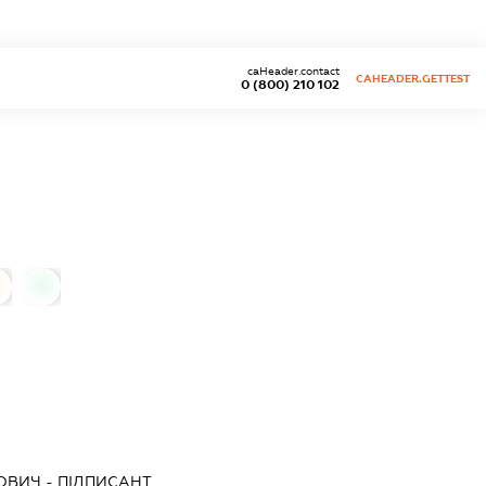
caHeader.contact
CAHEADER.GETTEST
0 (800) 210 102
0
ОВИЧ
-
ПІДПИСАНТ