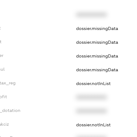
XXXXXXXXXX
t
dossier.missingData
t
dossier.missingData
er
dossier.missingData
ul
dossier.missingData
_tax_reg
dossier.notInList
ofit
XXXXXXXXXX
t_dotation
XXXXXXXXXX
akciz
dossier.notInList