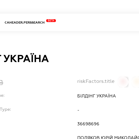
BETA
CAHEADER.PERSSEARCH
Г УКРАЇНА
riskFactors.title
0
0
e:
БІЛДІНГ УКРАЇНА
Type:
-
36698696
ПОЛЯКОВ ЮРІЙ МИКОЛАЙ