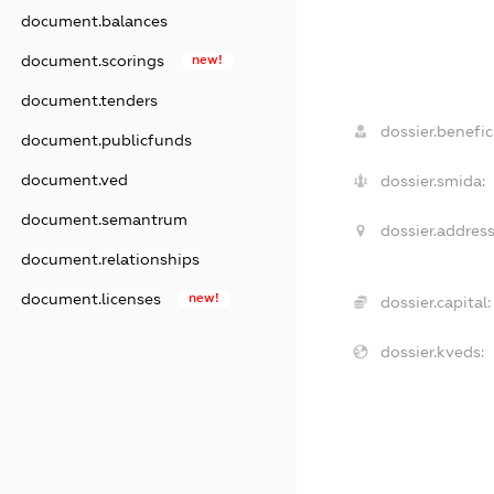
document.balances
document.scorings
new!
document.tenders
dossier.benefici
document.publicfunds
document.ved
dossier.smida:
document.semantrum
dossier.address
document.relationships
document.licenses
new!
dossier.capital:
dossier.kveds: