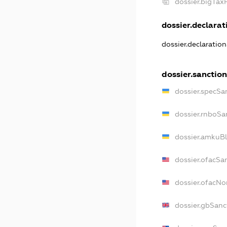
dossier.bigTax
dossier.declarati
dossier.declaratio
dossier.sanction
dossier.specSa
dossier.rnboSa
dossier.amkuBl
dossier.ofacSa
dossier.ofacN
dossier.gbSanc