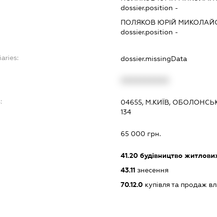
dossier.position -
ПОЛЯКОВ ЮРІЙ МИКОЛАЙ
dossier.position -
aries:
dossier.missingData
XXXXXXXXXX
:
04655, М.КИЇВ, ОБОЛОНСЬК
134
65 000 грн.
41.20
будівництво житлових
43.11
знесення
70.12.0
купівля та продаж в