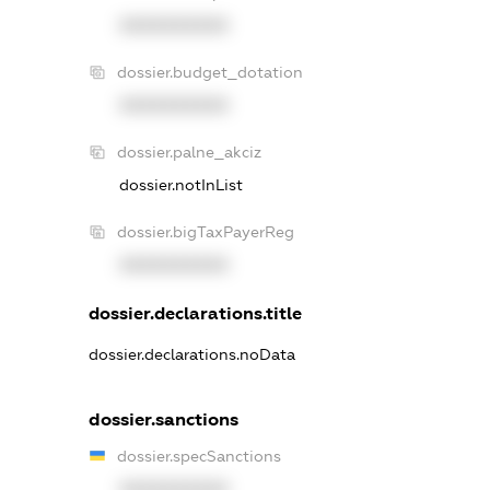
XXXXXXXXXX
dossier.budget_dotation
XXXXXXXXXX
dossier.palne_akciz
dossier.notInList
dossier.bigTaxPayerReg
XXXXXXXXXX
dossier.declarations.title
dossier.declarations.noData
dossier.sanctions
dossier.specSanctions
XXXXXXXXXX