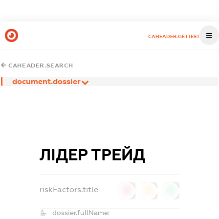
CAHEADER.GETTEST
CAHEADER.SEARCH
document.dossier
ЛІДЕР ТРЕЙД
riskFactors.title
0
0
0
dossier.fullName: