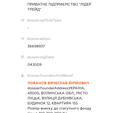
ПРИВАТНЕ ПІДПРИЄМСТВО "ЛІДЕР
ТРЕЙД"
dossier.opfSubType:
-
dossier.edrpo:
36698937
dossier.regDate:
04.10.09
dossier.foundersAndBenef:
ЛОБАНОВ ВЯЧЕСЛАВ ЮРІЙОВИЧ
dossier.founderAddress
УКРАЇНА,
43000, ВОЛИНСЬКА ОБЛ., МІСТО
ЛУЦЬК, ВУЛИЦЯ ДУБНІВСЬКА,
БУДИНОК 12, КВАРТИРА 155
Розмір внеску до статутного фонду