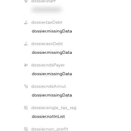
dossier.staff
XXXXXXXXXX
dossier.taxDebt
dossier.missingData
dossier.esvDebt
dossier.missingData
dossier.ndsPayer
dossier.missingData
dossier.ndsAnnul
dossier.missingData
dossier.single_tax_reg
dossier.notInList
dossier.non_profit