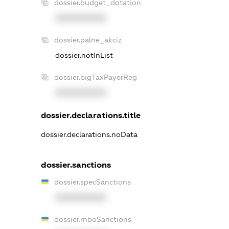
dossier.budget_dotation
XXXXXXXXXX
dossier.palne_akciz
dossier.notInList
dossier.bigTaxPayerReg
XXXXXXXXXX
dossier.declarations.title
dossier.declarations.noData
dossier.sanctions
dossier.specSanctions
XXXXXXXXXX
dossier.rnboSanctions