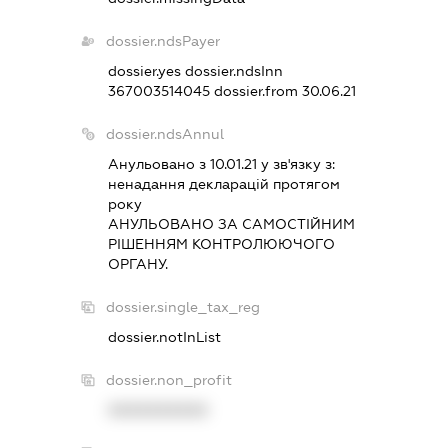
dossier.ndsPayer
dossier.yes
dossier.ndsInn
367003514045
dossier.from 30.06.21
dossier.ndsAnnul
Анульовано з 10.01.21 у зв'язку з:
ненадання декларацiй протягом
року
АНУЛЬОВАНО ЗА САМОСТIЙНИМ
РIШЕННЯМ КОНТРОЛЮЮЧОГО
ОРГАНУ.
dossier.single_tax_reg
dossier.notInList
dossier.non_profit
XXXXXXXXXX