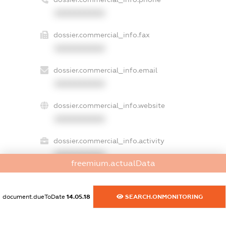
XXXXXXXXXX
dossier.commercial_info.fax
XXXXXXXXXX
dossier.commercial_info.email
XXXXXXXXXX
dossier.commercial_info.website
XXXXXXXXXX
dossier.commercial_info.activity
XXXXXXXXXX
freemium.actualData
document.dueToDate
14.05.18
SEARCH.ONMONITORING
freemium.exampleText_1
freemium.exampleText_2
freemium.anonymousPerSearch2