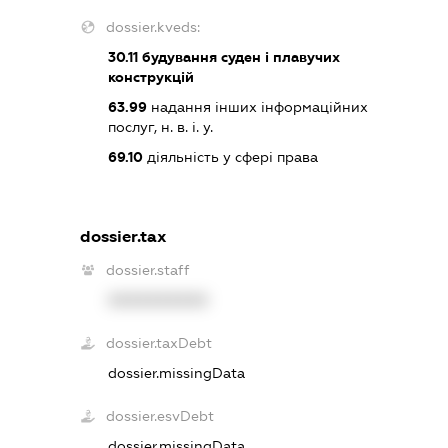
dossier.kveds:
30.11
будування суден і плавучих
конструкцій
63.99
надання інших інформаційних
послуг, н. в. і. у.
69.10
діяльність у сфері права
dossier.tax
dossier.staff
XXXXXXXXXX
dossier.taxDebt
dossier.missingData
dossier.esvDebt
dossier.missingData