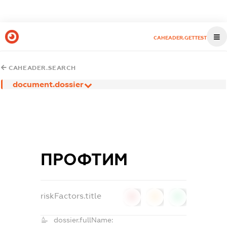
CAHEADER.GETTEST
CAHEADER.SEARCH
document.dossier
ПРОФТИМ
riskFactors.title
0
0
0
dossier.fullName: