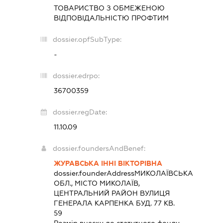
ТОВАРИСТВО З ОБМЕЖЕНОЮ
ВІДПОВІДАЛЬНІСТЮ
ПРОФТИМ
dossier.opfSubType:
-
dossier.edrpo:
36700359
dossier.regDate:
11.10.09
dossier.foundersAndBenef:
ЖУРАВСЬКА ІННІ ВІКТОРІВНА
dossier.founderAddress
МИКОЛАЇВСЬКА
ОБЛ., МІСТО МИКОЛАЇВ,
ЦЕНТРАЛЬНИЙ РАЙОН ВУЛИЦЯ
ГЕНЕРАЛА КАРПЕНКА БУД. 77 КВ.
59
Розмір внеску до статутного фонду