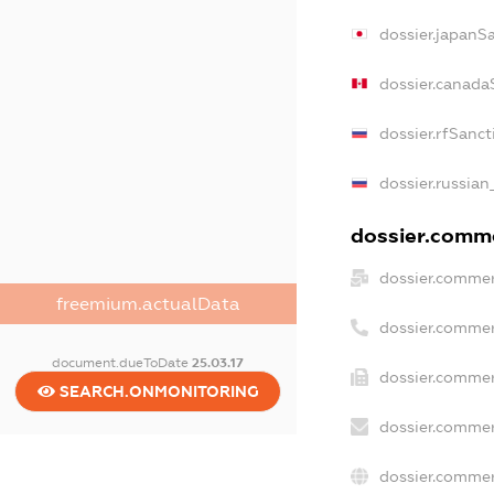
dossier.japanS
dossier.canada
dossier.rfSanct
dossier.russian
dossier.comme
dossier.commer
freemium.actualData
dossier.commer
document.dueToDate
25.03.17
dossier.commer
SEARCH.ONMONITORING
dossier.commer
dossier.commer