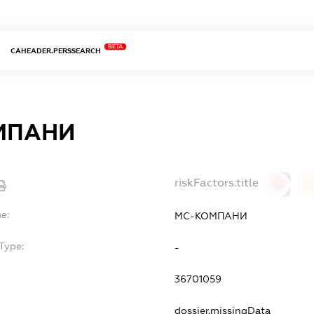
BETA
CAHEADER.PERSSEARCH
МПАНИ
riskFactors.title
0
0
e:
МС-КОМПАНИ
Type:
-
36701059
dossier.missingData