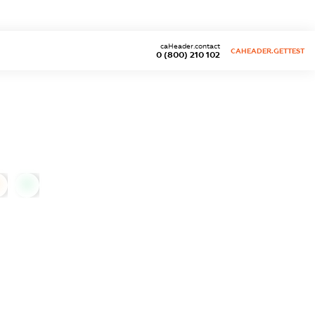
caHeader.contact
CAHEADER.GETTEST
0 (800) 210 102
0