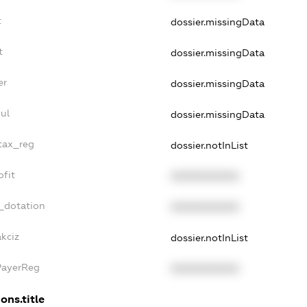
t
dossier.missingData
t
dossier.missingData
er
dossier.missingData
ul
dossier.missingData
_tax_reg
dossier.notInList
ofit
XXXXXXXXXX
_dotation
XXXXXXXXXX
akciz
dossier.notInList
PayerReg
XXXXXXXXXX
ons.title