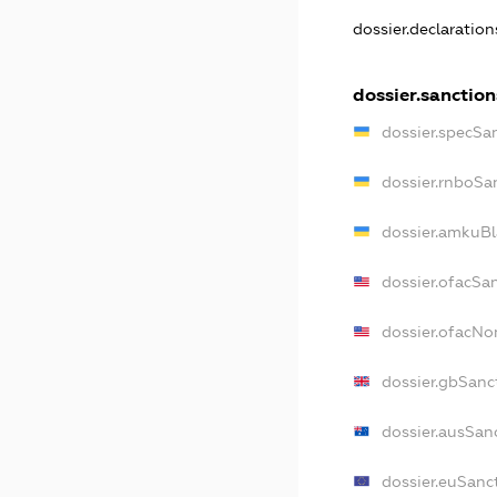
dossier.declaratio
dossier.sanction
dossier.specSa
dossier.rnboSa
dossier.amkuBl
dossier.ofacSa
dossier.ofacN
dossier.gbSanc
dossier.ausSan
dossier.euSanc