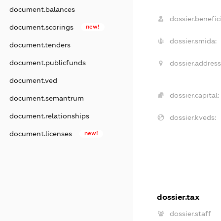
document.balances
dossier.benefici
document.scorings
new!
dossier.smida:
document.tenders
document.publicfunds
dossier.address
document.ved
dossier.capital:
document.semantrum
document.relationships
dossier.kveds:
document.licenses
new!
dossier.tax
dossier.staff