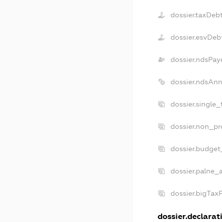
dossier.taxDeb
dossier.esvDeb
dossier.ndsPay
dossier.ndsAnn
dossier.single
dossier.non_pr
dossier.budget
dossier.palne_
dossier.bigTax
dossier.declarati