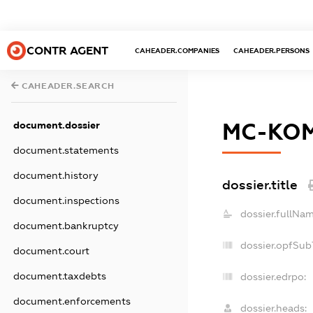
CONTR AGENT
CAHEADER.COMPANIES
CAHEADER.PERSONS
CAHEADER.SEARCH
МС-КО
document.dossier
document.statements
document.history
dossier.title
document.inspections
dossier.fullNam
document.bankruptcy
dossier.opfSub
document.court
document.taxdebts
dossier.edrpo:
document.enforcements
dossier.heads: