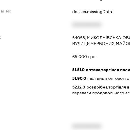
aries:
dossier.missingData
XXXXXXXXXX
:
54058, МИКОЛАЇВСЬКА ОБЛ
ВУЛИЦЯ ЧЕРВОНИХ МАЙОВ
65 000 грн.
51.51.0
оптова торгівля пал
51.90.0
інші види оптової то
52.12.0
роздрібна торгівля в
переваги продовольчого а
XXXXXXXXXX