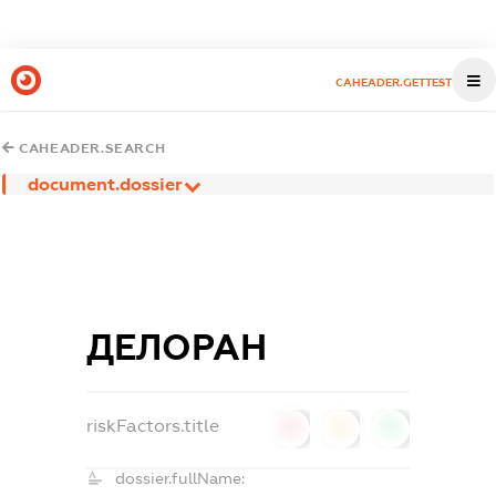
CAHEADER.GETTEST
CAHEADER.SEARCH
document.dossier
ДЕЛОРАН
riskFactors.title
0
0
0
dossier.fullName: