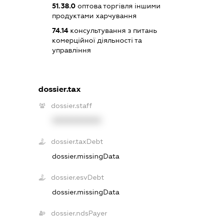
51.38.0
оптова торгівля іншими
продуктами харчування
74.14
консультування з питань
комерційної діяльності та
управління
dossier.tax
dossier.staff
XXXXXXXXXX
dossier.taxDebt
dossier.missingData
dossier.esvDebt
dossier.missingData
dossier.ndsPayer