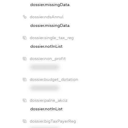
dossier.missingData
dossier.ndsAnnul
dossier.missingData
dossier.single_tax_reg
dossier.notInList
dossier.non_profit
XXXXXXXXXX
dossier.budget_dotation
XXXXXXXXXX
dossier.palne_akciz
dossier.notInList
dossier.bigTaxPayerReg