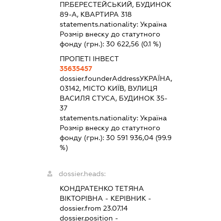
ПР.БЕРЕСТЕЙСЬКИЙ, БУДИНОК
89-А, КВАРТИРА 318
statements.nationality:
Україна
Розмір внеску до статутного
фонду (грн.):
30 622,56
(0.1 %)
ПРОПЕТІ ІНВЕСТ
35635457
dossier.founderAddress
УКРАЇНА,
03142, МІСТО КИЇВ, ВУЛИЦЯ
ВАСИЛЯ СТУСА, БУДИНОК 35-
37
statements.nationality:
Україна
Розмір внеску до статутного
фонду (грн.):
30 591 936,04
(99.9
%)
dossier.heads:
КОНДРАТЕНКО ТЕТЯНА
ВІКТОРІВНА
-
КЕРІВНИК
-
dossier.from 23.07.14
dossier.position -