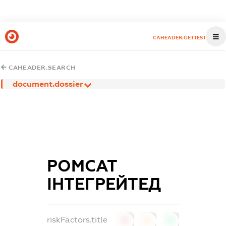
CAHEADER.GETTEST
CAHEADER.SEARCH
document.dossier
РОМСАТ
ІНТЕГРЕЙТЕД
riskFactors.title
0
0
0