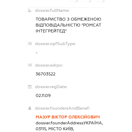
dossier.fullName:
ТОВАРИСТВО З ОБМЕЖЕНОЮ
ВІДПОВІДАЛЬНІСТЮ "РОМСАТ
ІНТЕГРЕЙТЕД"
dossier.opfSubType:
-
dossier.edrpo:
36703522
dossier.regDate:
02.11.09
dossier.foundersAndBenef:
МАЗУР ВІКТОР ОЛЕКСІЙОВИЧ
dossier.founderAddress
УКРАЇНА,
03115, МІСТО КИЇВ,