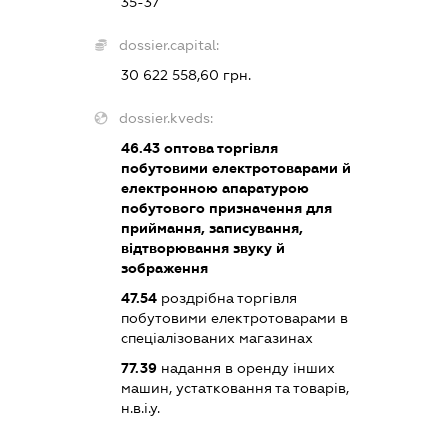
35-37
dossier.capital:
30 622 558,60 грн.
dossier.kveds:
46.43
оптова торгівля
побутовими електротоварами й
електронною апаратурою
побутового призначення для
приймання, записування,
відтворювання звуку й
зображення
47.54
роздрібна торгівля
побутовими електротоварами в
спеціалізованих магазинах
77.39
надання в оренду інших
машин, устатковання та товарів,
н.в.і.у.