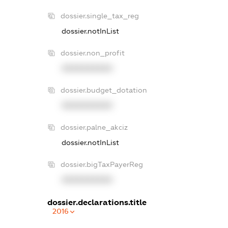
dossier.single_tax_reg
dossier.notInList
dossier.non_profit
XXXXXXXXXX
dossier.budget_dotation
XXXXXXXXXX
dossier.palne_akciz
dossier.notInList
dossier.bigTaxPayerReg
XXXXXXXXXX
dossier.declarations.title
2016