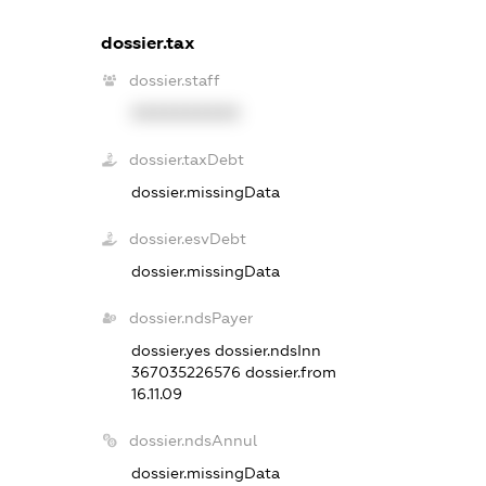
dossier.tax
dossier.staff
XXXXXXXXXX
dossier.taxDebt
dossier.missingData
dossier.esvDebt
dossier.missingData
dossier.ndsPayer
dossier.yes
dossier.ndsInn
367035226576
dossier.from
16.11.09
dossier.ndsAnnul
dossier.missingData