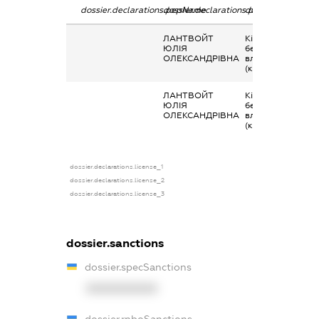
dossier.declarations.pepName
dossier.declarations.personName
dossier.declarati
ЛАНТВОЙТ
Кінцевий
ЮЛІЯ
бенефіціарний
ОЛЕКСАНДРІВНА
власник
(контролер)
ЛАНТВОЙТ
Кінцевий
ЮЛІЯ
бенефіціарний
ОЛЕКСАНДРІВНА
власник
(контролер)
dossier.declarations.license_1
dossier.declarations.license_2
dossier.declarations.license_3
dossier.sanctions
dossier.specSanctions
XXXXXXXXXX