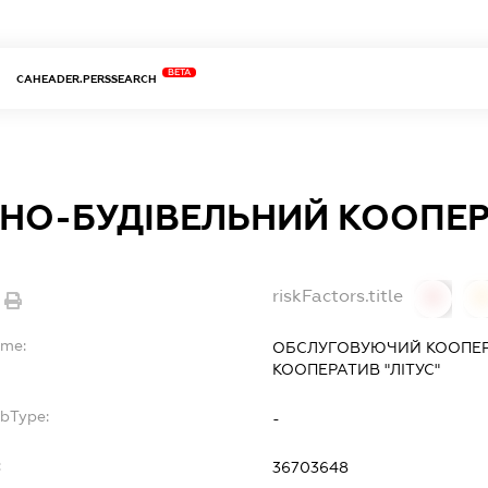
BETA
CAHEADER.PERSSEARCH
НО-БУДІВЕЛЬНИЙ КООПЕРА
riskFactors.title
0
ame:
ОБСЛУГОВУЮЧИЙ КООПЕР
КООПЕРАТИВ "ЛІТУС"
ubType:
-
:
36703648