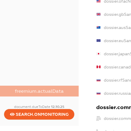
dossier.ofac
dossier.gbSa
dossier.ausS
dossier.euSa
dossier.japa
dossier.cana
dossier.rfSan
freemium.actualData
dossier.russi
dossier.comm
document.dueToDate
12.10.25
SEARCH.ONMONITORING
dossier.comm