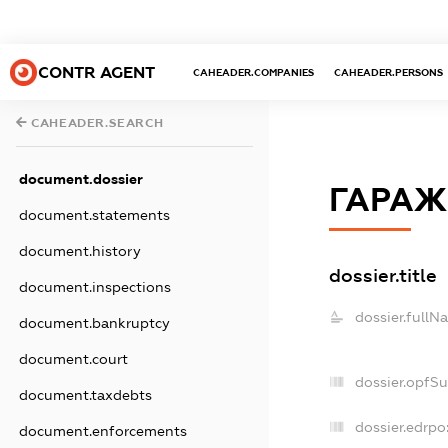
CONTR AGENT
CAHEADER.COMPANIES
CAHEADER.PERSONS
CAHEADER.SEARCH
document.dossier
ГАРАЖ
document.statements
document.history
dossier.title
document.inspections
dossier.fullN
document.bankruptcy
document.court
dossier.opfS
document.taxdebts
dossier.edrpo
document.enforcements