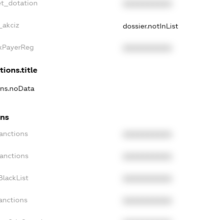
et_dotation
XXXXXXXXXX
_akciz
dossier.notInList
axPayerReg
XXXXXXXXXX
tions.title
ions.noData
ons
Sanctions
XXXXXXXXXX
Sanctions
XXXXXXXXXX
BlackList
XXXXXXXXXX
anctions
XXXXXXXXXX