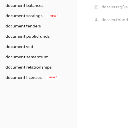
document.balances
dossier.regDa
document.scorings
new!
dossier.foun
document.tenders
document.publicfunds
document.ved
document.semantrum
document.relationships
document.licenses
new!