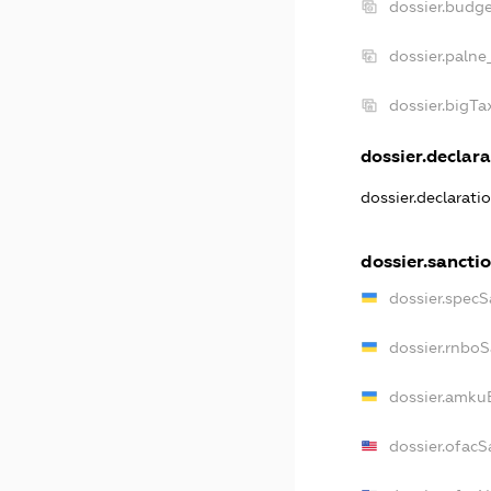
dossier.budg
dossier.palne
dossier.bigT
dossier.declara
dossier.declarat
dossier.sancti
dossier.spec
dossier.rnbo
dossier.amku
dossier.ofacS