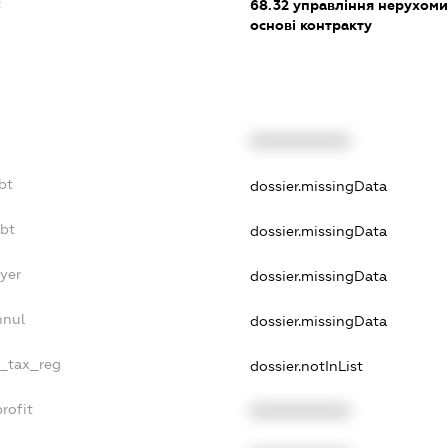
:
68.32
управління нерухоми
основі контракту
XXXXXXXXXX
bt
dossier.missingData
ebt
dossier.missingData
yer
dossier.missingData
nnul
dossier.missingData
e_tax_reg
dossier.notInList
rofit
XXXXXXXXXX