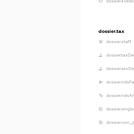
dossier.kveds
dossier.tax
dossier.staff
dossier.taxDe
dossier.esvD
dossier.ndsPa
dossier.ndsA
dossier.singl
dossier.non_p