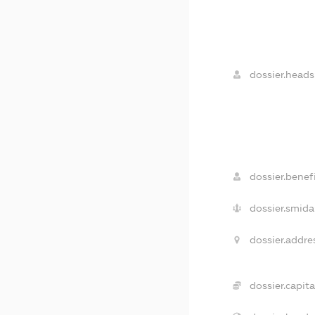
dossier.heads
dossier.benefi
dossier.smida
dossier.addre
dossier.capita