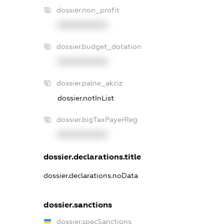
dossier.non_profit
XXXXXXXXXX
dossier.budget_dotation
XXXXXXXXXX
dossier.palne_akciz
dossier.notInList
dossier.bigTaxPayerReg
XXXXXXXXXX
dossier.declarations.title
dossier.declarations.noData
dossier.sanctions
dossier.specSanctions