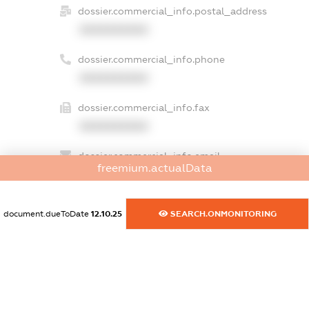
dossier.commercial_info.postal_address
XXXXXXXXXX
dossier.commercial_info.phone
XXXXXXXXXX
dossier.commercial_info.fax
XXXXXXXXXX
dossier.commercial_info.email
freemium.actualData
XXXXXXXXXX
dossier.commercial_info.website
document.dueToDate
12.10.25
SEARCH.ONMONITORING
XXXXXXXXXX
dossier.commercial_info.activity
XXXXXXXXXX