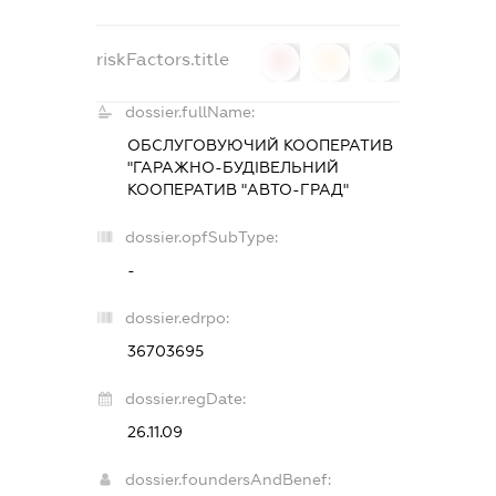
riskFactors.title
0
0
0
dossier.fullName:
ОБСЛУГОВУЮЧИЙ КООПЕРАТИВ
"ГАРАЖНО-БУДІВЕЛЬНИЙ
КООПЕРАТИВ "АВТО-ГРАД"
dossier.opfSubType:
-
dossier.edrpo:
36703695
dossier.regDate:
26.11.09
dossier.foundersAndBenef: