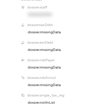
dossier.staff
XXXXXXXXXX
dossier.taxDebt
dossier.missingData
dossier.esvDebt
dossier.missingData
dossier.ndsPayer
dossier.missingData
dossier.ndsAnnul
dossier.missingData
dossier.single_tax_reg
dossier.notInList