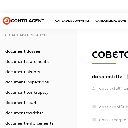
CONTR AGENT
CAHEADER.COMPANIES
CAHEADER.PERSONS
CAHEADER.SEARCH
document.dossier
СОВЄТС
document.statements
document.history
dossier.title
document.inspections
dossier.fullNa
document.bankruptcy
document.court
dossier.opfSu
document.taxdebts
dossier.edrpo:
document.enforcements