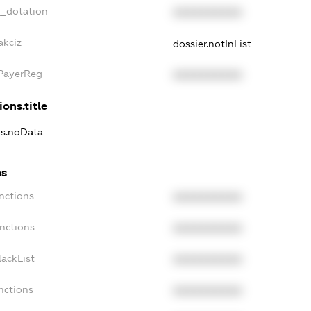
t_dotation
XXXXXXXXXX
akciz
dossier.notInList
xPayerReg
XXXXXXXXXX
ions.title
ns.noData
ns
nctions
XXXXXXXXXX
nctions
XXXXXXXXXX
ackList
XXXXXXXXXX
nctions
XXXXXXXXXX