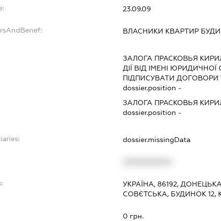
e:
23.09.09
ersAndBenef:
ВЛАСНИКИ КВАРТИР БУДИН
ЗАЛОГА ПРАСКОВЬЯ КИРИ
ДІЇ ВІД ІМЕНІ ЮРИДИЧНОЇ
ПІДПИСУВАТИ ДОГОВОРИ 
dossier.position -
ЗАЛОГА ПРАСКОВЬЯ КИРИ
dossier.position -
iaries:
dossier.missingData
XXXXXXXXXX
:
УКРАЇНА, 86192, ДОНЕЦЬКА
СОВЄТСЬКА, БУДИНОК 12, 
0 грн.