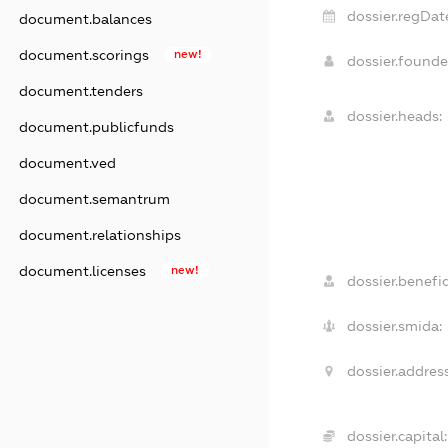
dossier.regDat
document.balances
document.scorings
new!
dossier.found
document.tenders
dossier.heads:
document.publicfunds
document.ved
document.semantrum
document.relationships
document.licenses
new!
dossier.benefic
dossier.smida:
dossier.address
dossier.capital: