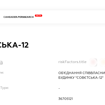
BETA
CAHEADER.PERSSEARCH
ЬКА-12
riskFactors.title
0
0
me:
ОБ'ЄДНАННЯ СПІВВЛАСНИ
БУДИНКУ "СОВЄТСЬКА-12"
bType:
-
36705121