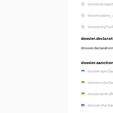
dossier.budge
dossier.palne_
dossier.bigTa
dossier.declarat
dossier.declaratio
dossier.sanctio
dossier.specSa
dossier.rnboSa
dossier.amkuBl
dossier.ofacSa