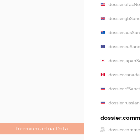
dossier.ofacN
dossier.gbSan
dossier.ausSan
dossier.euSanc
dossier.japanS
dossier.canad
dossier.rfSanc
dossier.russian
dossier.comme
freemium.actualData
dossier.comme