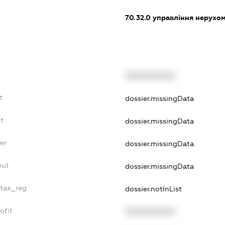
70.32.0
управління нерухо
XXXXXXXXXX
t
dossier.missingData
t
dossier.missingData
er
dossier.missingData
nul
dossier.missingData
_tax_reg
dossier.notInList
ofit
XXXXXXXXXX