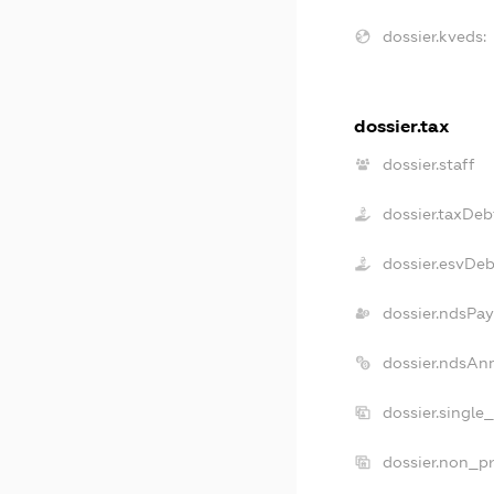
dossier.kveds:
dossier.tax
dossier.staff
dossier.taxDeb
dossier.esvDeb
dossier.ndsPay
dossier.ndsAn
dossier.single
dossier.non_pr