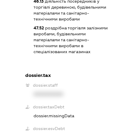
46.13
діяльність посередників у
торгівлі деревиною, будівельними
матеріалами та санітарно-
технічними виробами
47.52
роздрібна торгівля залізними
виробами, будівельними
матеріалами та санітарно-
технічними виробами в
спеціалізованих магазинах
dossier.tax
dossier.staff
XXXXXXXXXX
dossier.taxDebt
dossier.missingData
dossier.esvDebt