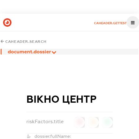
CAHEADER.GETTEST
CAHEADER.SEARCH
document.dossier
ВІКНО ЦЕНТР
riskFactors.title
0
0
0
dossier.fullName: