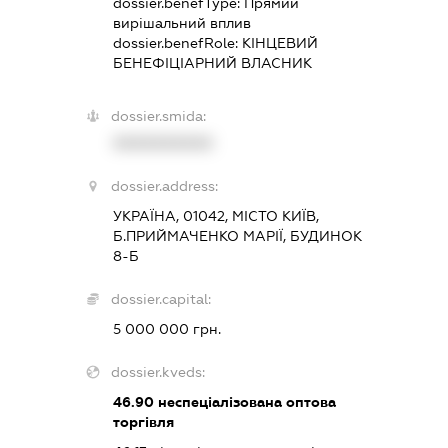
dossier.benefType:
Прямий
вирішальний вплив
dossier.benefRole:
КІНЦЕВИЙ
БЕНЕФІЦІАРНИЙ ВЛАСНИК
dossier.smida:
XXXXXXXXXX
dossier.address:
УКРАЇНА, 01042, МІСТО КИЇВ,
Б.ПРИЙМАЧЕНКО МАРІЇ, БУДИНОК
8-Б
dossier.capital:
5 000 000 грн.
dossier.kveds:
46.90
неспеціалізована оптова
торгівля