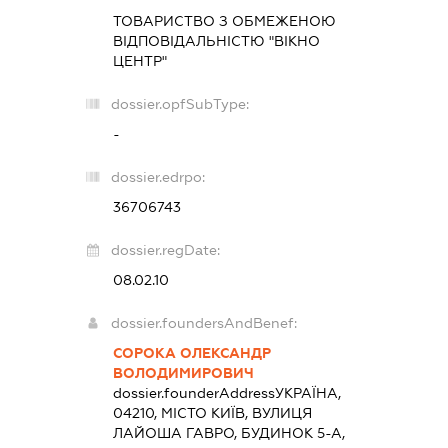
ТОВАРИСТВО З ОБМЕЖЕНОЮ
ВІДПОВІДАЛЬНІСТЮ "ВІКНО
ЦЕНТР"
dossier.opfSubType:
-
dossier.edrpo:
36706743
dossier.regDate:
08.02.10
dossier.foundersAndBenef:
СОРОКА ОЛЕКСАНДР
ВОЛОДИМИРОВИЧ
dossier.founderAddress
УКРАЇНА,
04210, МІСТО КИЇВ, ВУЛИЦЯ
ЛАЙОША ГАВРО, БУДИНОК 5-А,