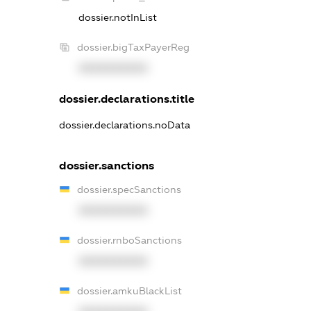
dossier.notInList
dossier.bigTaxPayerReg
XXXXXXXXXX
dossier.declarations.title
dossier.declarations.noData
dossier.sanctions
dossier.specSanctions
XXXXXXXXXX
dossier.rnboSanctions
XXXXXXXXXX
dossier.amkuBlackList