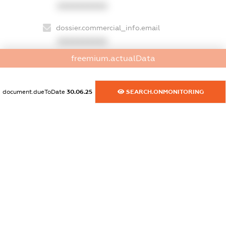
XXXXXXXXXX
dossier.commercial_info.email
XXXXXXXXXX
freemium.actualData
dossier.commercial_info.website
XXXXXXXXXX
document.dueToDate
30.06.25
SEARCH.ONMONITORING
dossier.commercial_info.activity
XXXXXXXXXX
freemium.exampleText_1
freemium.exampleText_2
freemium.anonymousPerSearch2
FREEMIUM.DETAILS
FREEMIUM.REGISTER