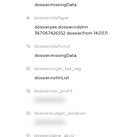
dossier.missingData
dossier.ndsPayer
dossier.yes
dossier.ndsInn
367067426552
dossier.from 14.03.11
dossier.ndsAnnul
dossier.missingData
dossier.single_tax_reg
dossier.notInList
dossier.non_profit
XXXXXXXXXX
dossier.budget_dotation
XXXXXXXXXX
dossier.palne_akciz