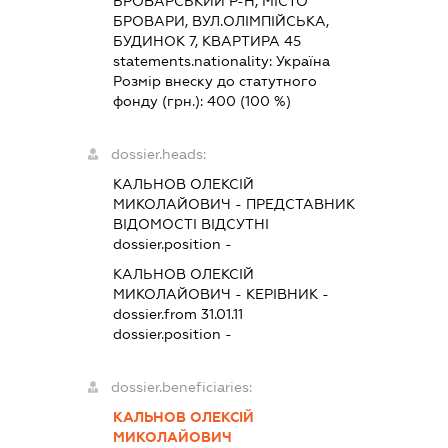
БРОВАРСЬКИЙ Р-Н, МІСТО
БРОВАРИ, ВУЛ.ОЛІМПІЙСЬКА,
БУДИНОК 7, КВАРТИРА 45
statements.nationality:
Україна
Розмір внеску до статутного
фонду (грн.):
400
(100 %)
dossier.heads:
КАЛЬНОВ ОЛЕКСІЙ
МИКОЛАЙОВИЧ
-
ПРЕДСТАВНИК
ВІДОМОСТІ ВІДСУТНІ
dossier.position -
КАЛЬНОВ ОЛЕКСІЙ
МИКОЛАЙОВИЧ
-
КЕРІВНИК
-
dossier.from 31.01.11
dossier.position -
dossier.beneficiaries:
КАЛЬНОВ ОЛЕКСІЙ
МИКОЛАЙОВИЧ