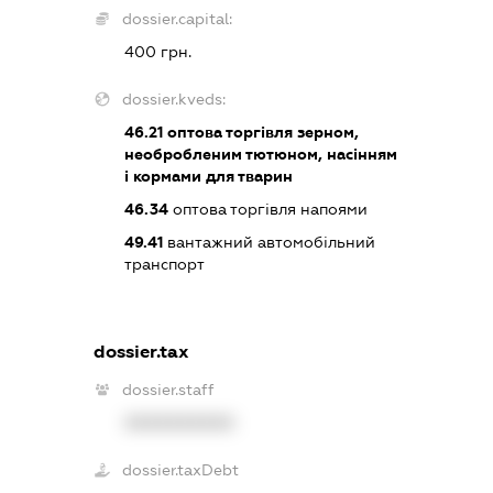
dossier.capital:
400 грн.
dossier.kveds:
46.21
оптова торгівля зерном,
необробленим тютюном, насінням
і кормами для тварин
46.34
оптова торгівля напоями
49.41
вантажний автомобільний
транспорт
dossier.tax
dossier.staff
XXXXXXXXXX
dossier.taxDebt