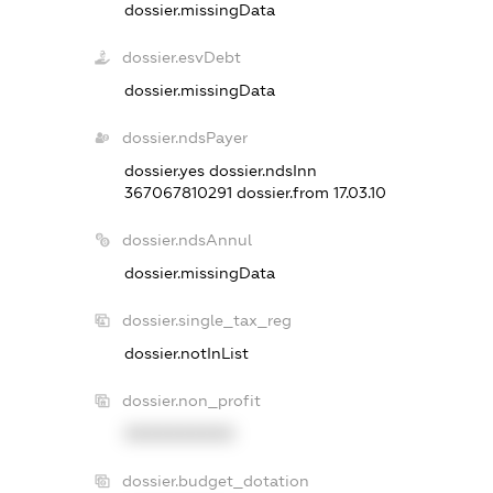
dossier.missingData
dossier.esvDebt
dossier.missingData
dossier.ndsPayer
dossier.yes
dossier.ndsInn
367067810291
dossier.from 17.03.10
dossier.ndsAnnul
dossier.missingData
dossier.single_tax_reg
dossier.notInList
dossier.non_profit
XXXXXXXXXX
dossier.budget_dotation