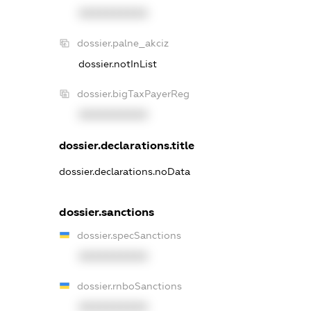
XXXXXXXXXX
dossier.palne_akciz
dossier.notInList
dossier.bigTaxPayerReg
XXXXXXXXXX
dossier.declarations.title
dossier.declarations.noData
dossier.sanctions
dossier.specSanctions
XXXXXXXXXX
dossier.rnboSanctions
XXXXXXXXXX