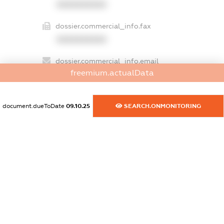
XXXXXXXXXX
dossier.commercial_info.fax
XXXXXXXXXX
dossier.commercial_info.email
freemium.actualData
XXXXXXXXXX
dossier.commercial_info.website
document.dueToDate
09.10.25
SEARCH.ONMONITORING
XXXXXXXXXX
dossier.commercial_info.activity
XXXXXXXXXX
freemium.exampleText_1
freemium.exampleText_2
freemium.anonymousPerSearch2
FREEMIUM.DETAILS