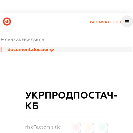
CAHEADER.GETTEST
CAHEADER.SEARCH
document.dossier
УКРПРОДПОСТАЧ-
КБ
riskFactors.title
0
0
0