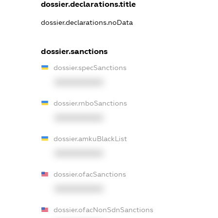
dossier.declarations.title
dossier.declarations.noData
dossier.sanctions
dossier.specSanctions
XXXXXXXXXX
dossier.rnboSanctions
XXXXXXXXXX
dossier.amkuBlackList
XXXXXXXXXX
dossier.ofacSanctions
XXXXXXXXXX
dossier.ofacNonSdnSanctions