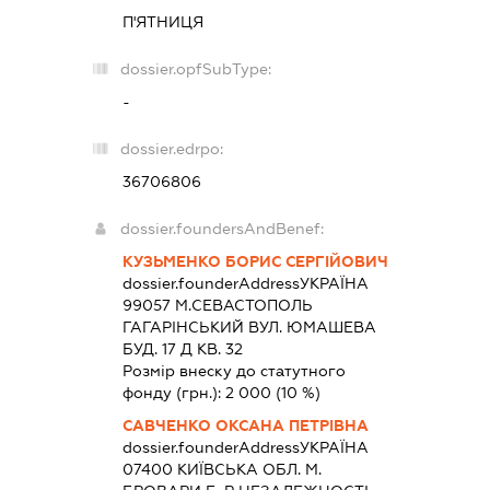
П'ЯТНИЦЯ
dossier.opfSubType:
-
dossier.edrpo:
36706806
dossier.foundersAndBenef:
КУЗЬМЕНКО БОРИС СЕРГІЙОВИЧ
dossier.founderAddress
УКРАЇНА
99057 М.СЕВАСТОПОЛЬ
ГАГАРІНСЬКИЙ ВУЛ. ЮМАШЕВА
БУД. 17 Д КВ. 32
Розмір внеску до статутного
фонду (грн.):
2 000
(10 %)
САВЧЕНКО ОКСАНА ПЕТРІВНА
dossier.founderAddress
УКРАЇНА
07400 КИЇВСЬКА ОБЛ. М.