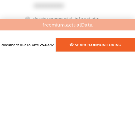
XXXXXXXXXX
dossier.commercial_info.activity
freemium.actualData
XXXXXXXXXX
document.dueToDate
25.03.17
SEARCH.ONMONITORING
freemium.exampleText_1
freemium.exampleText_2
freemium.anonymousPerSearch2
FREEMIUM.DETAILS
FREEMIUM.REGISTER