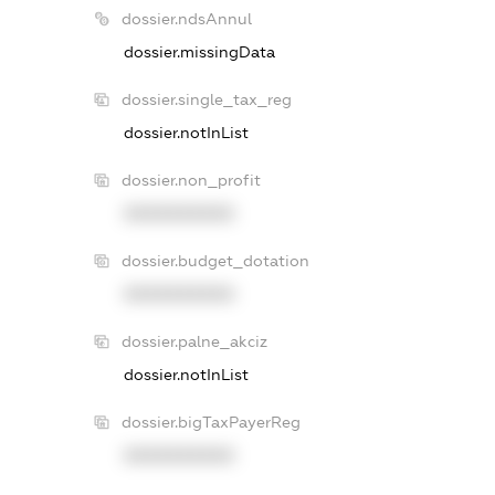
dossier.ndsAnnul
dossier.missingData
dossier.single_tax_reg
dossier.notInList
dossier.non_profit
XXXXXXXXXX
dossier.budget_dotation
XXXXXXXXXX
dossier.palne_akciz
dossier.notInList
dossier.bigTaxPayerReg
XXXXXXXXXX