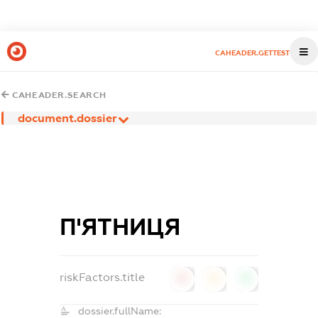
CAHEADER.GETTEST
CAHEADER.SEARCH
document.dossier
П'ЯТНИЦЯ
riskFactors.title
0
0
0
dossier.fullName: