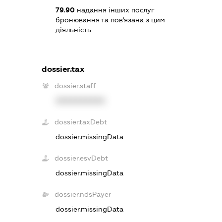
79.90
надання інших послуг
бронювання та пов'язана з цим
діяльність
dossier.tax
dossier.staff
XXXXXXXXXX
dossier.taxDebt
dossier.missingData
dossier.esvDebt
dossier.missingData
dossier.ndsPayer
dossier.missingData