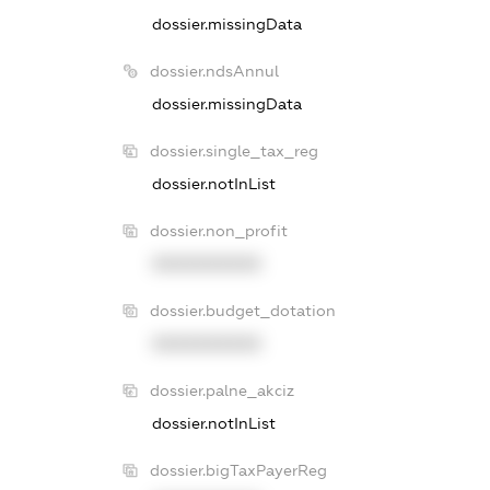
dossier.missingData
dossier.ndsAnnul
dossier.missingData
dossier.single_tax_reg
dossier.notInList
dossier.non_profit
XXXXXXXXXX
dossier.budget_dotation
XXXXXXXXXX
dossier.palne_akciz
dossier.notInList
dossier.bigTaxPayerReg