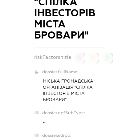
"СПІЛКА
ІНВЕСТОРІВ
МІСТА
БРОВАРИ"
riskFactors.title
0
0
0
dossier.fullName:
МІСЬКА ГРОМАДСЬКА
ОРГАНІЗАЦІЯ "СПІЛКА
ІНВЕСТОРІВ МІСТА
БРОВАРИ"
dossier.opfSubType:
-
dossier.edrpo: