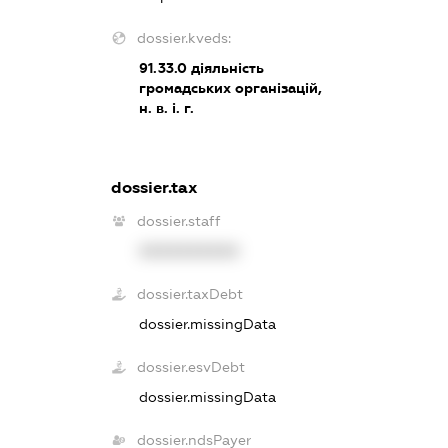
dossier.kveds:
91.33.0
діяльність
громадських організацій,
н. в. і. г.
dossier.tax
dossier.staff
XXXXXXXXXX
dossier.taxDebt
dossier.missingData
dossier.esvDebt
dossier.missingData
dossier.ndsPayer