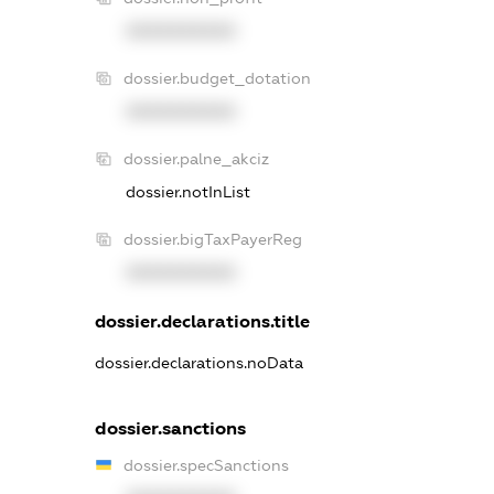
XXXXXXXXXX
dossier.budget_dotation
XXXXXXXXXX
dossier.palne_akciz
dossier.notInList
dossier.bigTaxPayerReg
XXXXXXXXXX
dossier.declarations.title
dossier.declarations.noData
dossier.sanctions
dossier.specSanctions