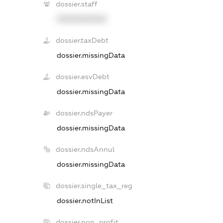
dossier.staff
XXXXXXXXXX
dossier.taxDebt
dossier.missingData
dossier.esvDebt
dossier.missingData
dossier.ndsPayer
dossier.missingData
dossier.ndsAnnul
dossier.missingData
dossier.single_tax_reg
dossier.notInList
dossier.non_profit