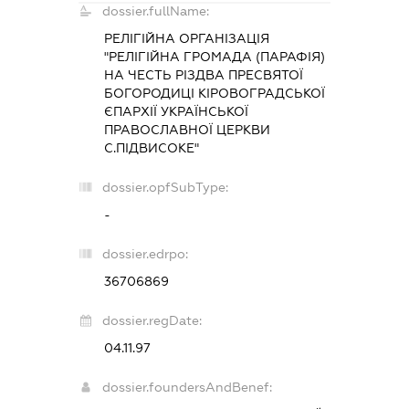
dossier.fullName:
РЕЛІГІЙНА ОРГАНІЗАЦІЯ
"РЕЛІГІЙНА ГРОМАДА (ПАРАФІЯ)
НА ЧЕСТЬ РІЗДВА ПРЕСВЯТОЇ
БОГОРОДИЦІ КІРОВОГРАДСЬКОЇ
ЄПАРХІЇ УКРАЇНСЬКОЇ
ПРАВОСЛАВНОЇ ЦЕРКВИ
С.ПІДВИСОКЕ"
dossier.opfSubType:
-
dossier.edrpo:
36706869
dossier.regDate:
04.11.97
dossier.foundersAndBenef: