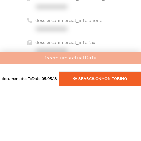
XXXXXXXXXX
dossier.commercial_info.phone
XXXXXXXXXX
dossier.commercial_info.fax
XXXXXXXXXX
freemium.actualData
dossier.commercial_info.email
XXXXXXXXXX
document.dueToDate
05.05.18
SEARCH.ONMONITORING
dossier.commercial_info.website
XXXXXXXXXX
dossier.commercial_info.activity
XXXXXXXXXX