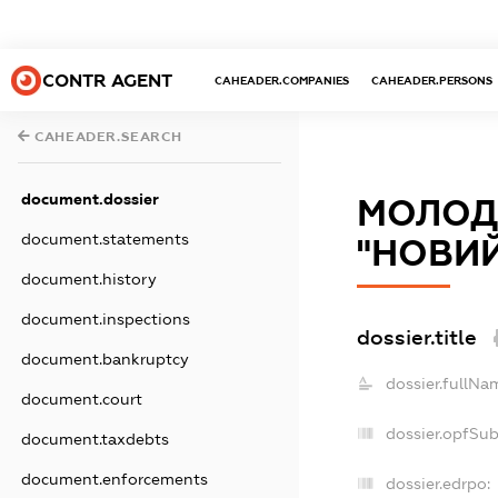
CONTR AGENT
CAHEADER.COMPANIES
CAHEADER.PERSONS
CAHEADER.SEARCH
document.dossier
МОЛОД
document.statements
"НОВИ
document.history
document.inspections
dossier.title
document.bankruptcy
dossier.fullNa
document.court
dossier.opfSu
document.taxdebts
document.enforcements
dossier.edrpo: