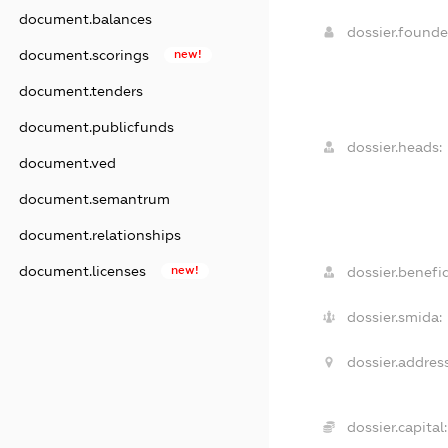
document.balances
dossier.found
document.scorings
new!
document.tenders
document.publicfunds
dossier.heads:
document.ved
document.semantrum
document.relationships
document.licenses
new!
dossier.benefic
dossier.smida:
dossier.address
dossier.capital: