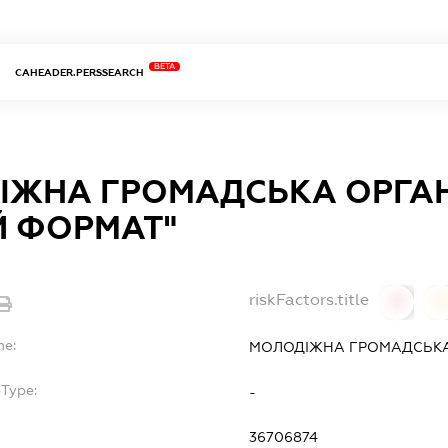
BETA
CAHEADER.PERSSEARCH
ІЖНА ГРОМАДСЬКА ОРГАН
Й ФОРМАТ"
riskFactors.title
0
0
me:
МОЛОДІЖНА ГРОМАДСЬКА
bType:
-
36706874