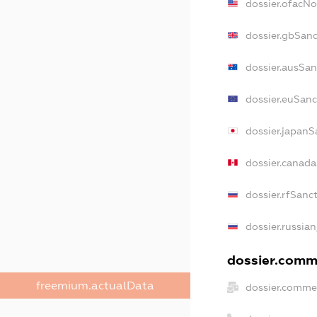
dossier.ofacN
dossier.gbSanc
dossier.ausSan
dossier.euSanc
dossier.japanS
dossier.canad
dossier.rfSanc
dossier.russian
dossier.comme
freemium.actualData
dossier.commer