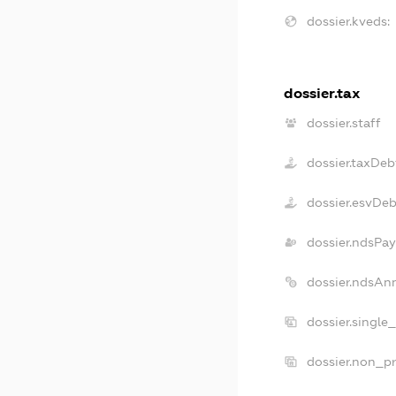
dossier.kveds:
dossier.tax
dossier.staff
dossier.taxDeb
dossier.esvDeb
dossier.ndsPay
dossier.ndsAn
dossier.single
dossier.non_pr