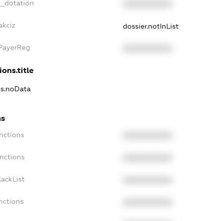
t_dotation
XXXXXXXXXX
akciz
dossier.notInList
xPayerReg
XXXXXXXXXX
ions.title
ns.noData
ns
nctions
XXXXXXXXXX
nctions
XXXXXXXXXX
ackList
XXXXXXXXXX
nctions
XXXXXXXXXX