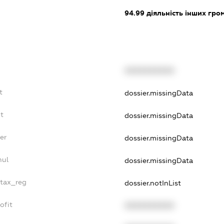
94.99
діяльність інших грома
XXXXXXXXXX
t
dossier.missingData
t
dossier.missingData
er
dossier.missingData
nul
dossier.missingData
_tax_reg
dossier.notInList
ofit
XXXXXXXXXX