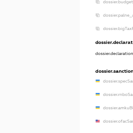
dossier.budge
dossier.palne_
dossier.bigTa
dossier.declarat
dossier.declaratio
dossier.sanctio
dossier.specSa
dossier.rnboSa
dossier.amkuBl
dossier.ofacSa