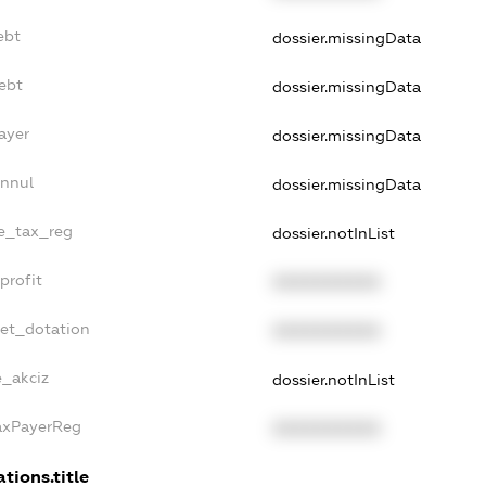
ebt
dossier.missingData
ebt
dossier.missingData
ayer
dossier.missingData
Annul
dossier.missingData
le_tax_reg
dossier.notInList
profit
XXXXXXXXXX
get_dotation
XXXXXXXXXX
e_akciz
dossier.notInList
TaxPayerReg
XXXXXXXXXX
tions.title