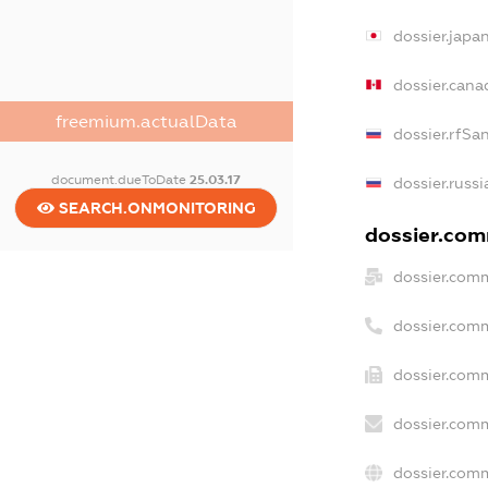
dossier.japa
dossier.can
freemium.actualData
dossier.rfSa
document.dueToDate
25.03.17
dossier.russ
SEARCH.ONMONITORING
dossier.comm
dossier.comm
dossier.com
dossier.comm
dossier.comm
dossier.comm