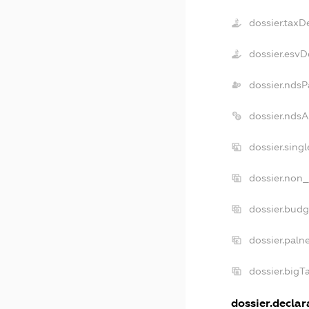
dossier.taxD
dossier.esvD
dossier.ndsP
dossier.nds
dossier.sing
dossier.non_
dossier.bud
dossier.paln
dossier.big
dossier.declara