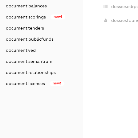
document.balances
dossier.edrp
document.scorings
new!
dossier.fou
document.tenders
document.publicfunds
document.ved
document.semantrum
document.relationships
document.licenses
new!