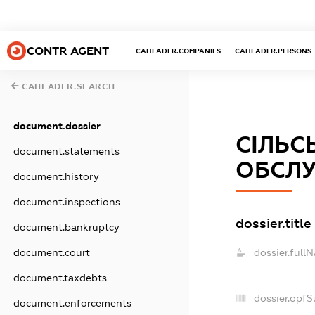
CONTR AGENT
CAHEADER.COMPANIES
CAHEADER.PERSONS
CAHEADER.SEARCH
document.dossier
СІЛЬС
document.statements
ОБСЛУ
document.history
document.inspections
dossier.title
document.bankruptcy
document.court
dossier.full
document.taxdebts
dossier.opf
document.enforcements