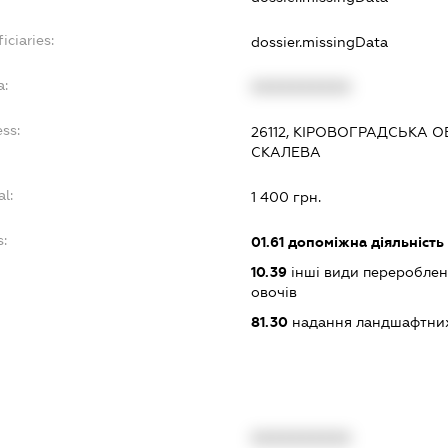
iciaries:
dossier.missingData
a:
XXXXXXXXXX
ess:
26112, КІРОВОГРАДСЬКА 
СКАЛЕВА
al:
1 400 грн.
s:
01.61
допоміжна діяльність
10.39
інші види переробленн
овочів
81.30
надання ландшафтних
XXXXXXXXXX