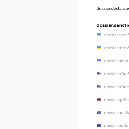
dossier.declarat
dossier.sancti
dossier.spec
dossier.rnbo
dossier.amku
dossier.ofac
dossier.ofa
dossier.gbSa
dossier.ausS
dossier.euSa