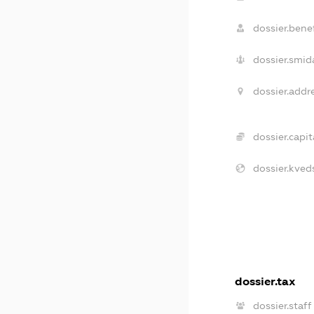
dossier.benef
dossier.smid
dossier.addr
dossier.capit
dossier.kved
dossier.tax
dossier.staff