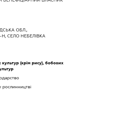
Й БЕНЕФІЦІАРНИЙ ВЛАСНИК
АДСЬКА ОБЛ.,
Н, СЕЛО НЕБЕЛІВКА
культур (крім рису), бобових
культур
подарство
у рослинництві