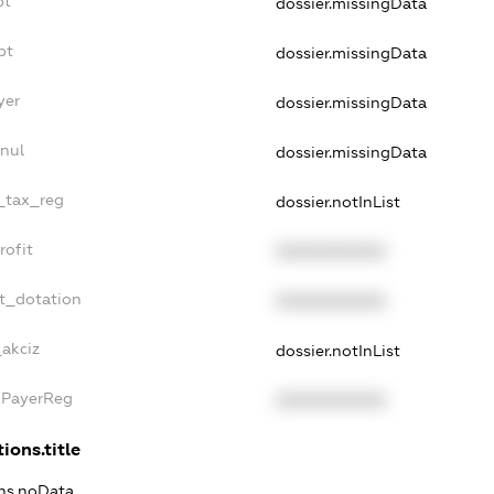
bt
dossier.missingData
bt
dossier.missingData
yer
dossier.missingData
nul
dossier.missingData
e_tax_reg
dossier.notInList
rofit
XXXXXXXXXX
et_dotation
XXXXXXXXXX
_akciz
dossier.notInList
xPayerReg
XXXXXXXXXX
ions.title
ons.noData