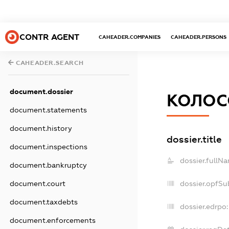
CONTR AGENT
CAHEADER.COMPANIES
CAHEADER.PERSONS
CAHEADER.SEARCH
document.dossier
КОЛОС
document.statements
document.history
dossier.title
document.inspections
dossier.fullN
document.bankruptcy
document.court
dossier.opfSu
document.taxdebts
dossier.edrpo:
document.enforcements