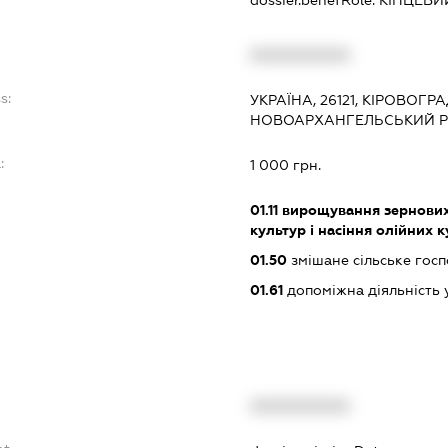
dossier.benefRole:
КІНЦЕВИ
XXXXXXXXXX
s:
УКРАЇНА, 26121, КІРОВОГР
НОВОАРХАНГЕЛЬСЬКИЙ Р-
:
1 000 грн.
01.11
вирощування зернових 
культур і насіння олійних 
01.50
змішане сільське гос
01.61
допоміжна діяльність 
XXXXXXXXXX