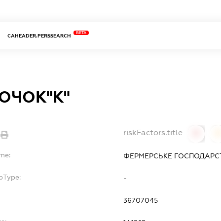
BETA
CAHEADER.PERSSEARCH
ОЧОК"К"
riskFactors.title
0
ame:
ФЕРМЕРСЬКЕ ГОСПОДАРСТ
bType:
-
36707045