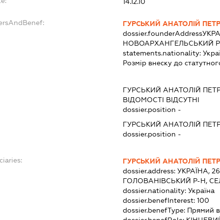
e:
14.12.10
dersAndBenef:
ГУРСЬКИЙ АНАТОЛІЙ ПЕТ
dossier.founderAddress
УКРА
НОВОАРХАНГЕЛЬСЬКИЙ Р-
statements.nationality:
Укра
Розмір внеску до статутног
ГУРСЬКИЙ АНАТОЛІЙ ПЕТ
ВІДОМОСТІ ВІДСУТНІ
dossier.position -
ГУРСЬКИЙ АНАТОЛІЙ ПЕТ
dossier.position -
ciaries:
ГУРСЬКИЙ АНАТОЛІЙ ПЕТ
dossier.address:
УКРАЇНА, 2
ГОЛОВАНІВСЬКИЙ Р-Н, СЕ
dossier.nationality:
Україна
dossier.benefInterest:
100
dossier.benefType:
Прямий в