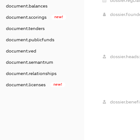
dossier.regDat
document.balances
dossier.foun
document.scorings
new!
document.tenders
document.publicfunds
document.ved
dossier.heads:
document.semantrum
document.relationships
document.licenses
new!
dossier.benefi