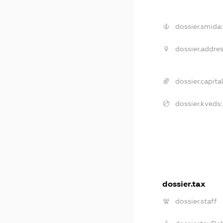
dossier.smida:
dossier.addres
dossier.capital
dossier.kveds:
dossier.tax
dossier.staff