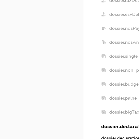
dossier.taxDe
dossier.esvDe
dossier.ndsPa
dossier.ndsAn
dossier.singl
dossier.non_p
dossier.budg
dossier.palne
dossier.bigTa
dossier.declarat
dossier.declarati