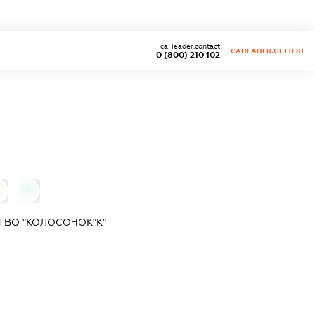
caHeader.contact
CAHEADER.GETTEST
0 (800) 210 102
0
0
ВО "КОЛОСОЧОК"К"