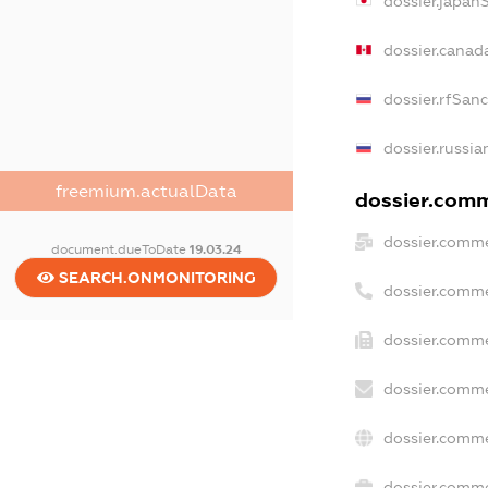
dossier.japan
dossier.canad
dossier.rfSan
dossier.russia
freemium.actualData
dossier.comme
dossier.comme
document.dueToDate
19.03.24
SEARCH.ONMONITORING
dossier.comme
dossier.comme
dossier.comme
dossier.comme
dossier.comme