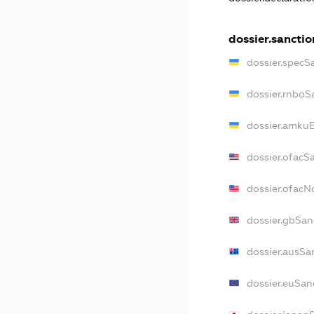
dossier.sanctio
dossier.specS
dossier.rnboS
dossier.amkuB
dossier.ofacS
dossier.ofac
dossier.gbSan
dossier.ausSa
dossier.euSan