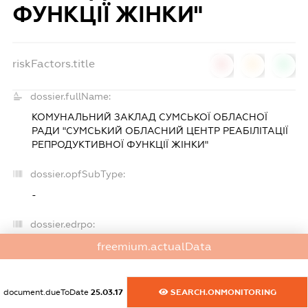
ФУНКЦІЇ ЖІНКИ"
riskFactors.title
0
0
0
dossier.fullName:
КОМУНАЛЬНИЙ ЗАКЛАД СУМСЬКОЇ ОБЛАСНОЇ
РАДИ "СУМСЬКИЙ ОБЛАСНИЙ ЦЕНТР РЕАБІЛІТАЦІЇ
РЕПРОДУКТИВНОЇ ФУНКЦІЇ ЖІНКИ"
dossier.opfSubType:
-
dossier.edrpo:
36707254
freemium.actualData
dossier.foundersAndBenef:
document.dueToDate
25.03.17
SEARCH.ONMONITORING
СУМСЬКА ОБЛАСНА РАДА