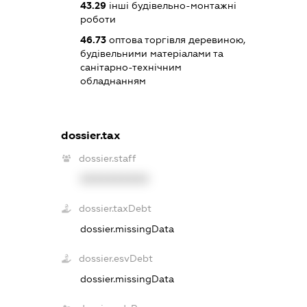
43.29
інші будівельно-монтажні
роботи
46.73
оптова торгівля деревиною,
будівельними матеріалами та
санітарно-технічним
обладнанням
dossier.tax
dossier.staff
XXXXXXXXXX
dossier.taxDebt
dossier.missingData
dossier.esvDebt
dossier.missingData