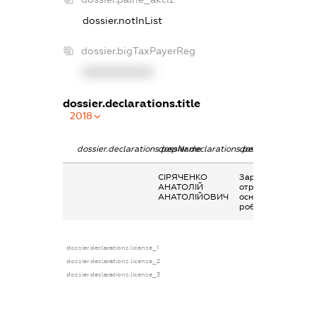
dossier.notInList
dossier.bigTaxPayerReg
XXXXXXXXXX
dossier.declarations.title
2018
dossier.declarations.pepName
dossier.declarations.personName
dossier.declaratio
СІРЯЧЕНКО
Заробітна плата
АНАТОЛІЙ
отримана за
АНАТОЛІЙОВИЧ
основним місцем
роботи
dossier.declarations.license_1
dossier.declarations.license_2
dossier.declarations.license_3