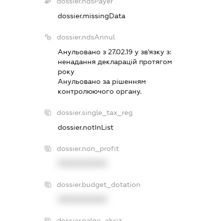
dossier.ndsPayer
dossier.missingData
dossier.ndsAnnul
Анульовано з 27.02.19 у зв'язку з:
ненадання декларацiй протягом
року
Анульовано за рiшенням
контролюючого органу.
dossier.single_tax_reg
dossier.notInList
dossier.non_profit
XXXXXXXXXX
dossier.budget_dotation
XXXXXXXXXX
dossier.palne_akciz