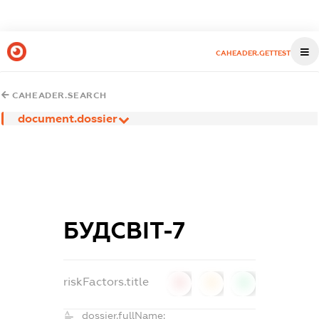
CAHEADER.GETTEST
CAHEADER.SEARCH
document.dossier
БУДСВІТ-7
riskFactors.title
0
0
0
dossier.fullName: