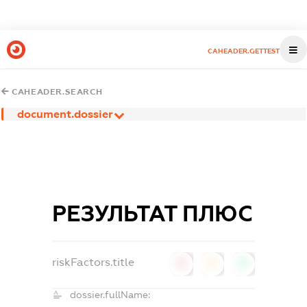
CAHEADER.GETTEST
CAHEADER.SEARCH
document.dossier
РЕЗУЛЬТАТ ПЛЮС
riskFactors.title
0
0
0
dossier.fullName: