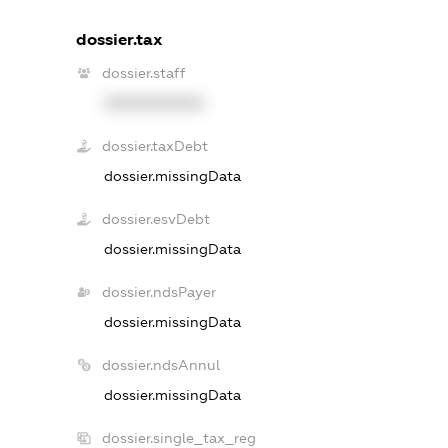
dossier.tax
dossier.staff
XXXXXXXXXX
dossier.taxDebt
dossier.missingData
dossier.esvDebt
dossier.missingData
dossier.ndsPayer
dossier.missingData
dossier.ndsAnnul
dossier.missingData
dossier.single_tax_reg