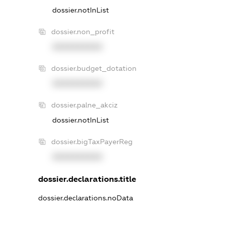
dossier.notInList
dossier.non_profit
XXXXXXXXXX
dossier.budget_dotation
XXXXXXXXXX
dossier.palne_akciz
dossier.notInList
dossier.bigTaxPayerReg
XXXXXXXXXX
dossier.declarations.title
dossier.declarations.noData