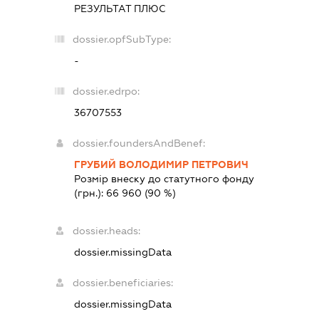
РЕЗУЛЬТАТ ПЛЮС
dossier.opfSubType:
-
dossier.edrpo:
36707553
dossier.foundersAndBenef:
ГРУБИЙ ВОЛОДИМИР ПЕТРОВИЧ
Розмір внеску до статутного фонду
(грн.):
66 960
(90 %)
dossier.heads:
dossier.missingData
dossier.beneficiaries:
dossier.missingData