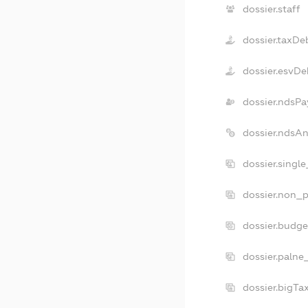
dossier.staff
dossier.taxDe
dossier.esvDe
dossier.ndsPa
dossier.ndsA
dossier.singl
dossier.non_p
dossier.budg
dossier.palne
dossier.bigT