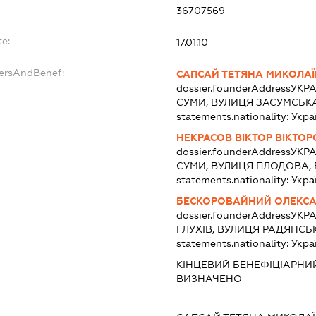
36707569
te:
17.01.10
dersAndBenef:
САПСАЙ ТЕТЯНА МИКОЛА
dossier.founderAddress
УКРА
СУМИ, ВУЛИЦЯ ЗАСУМСЬКА
statements.nationality:
Укра
НЕКРАСОВ ВІКТОР ВІКТО
dossier.founderAddress
УКРА
СУМИ, ВУЛИЦЯ ПЛОДОВА, 
statements.nationality:
Укра
БЕСКОРОВАЙНИЙ ОЛЕКСА
dossier.founderAddress
УКРА
ГЛУХІВ, ВУЛИЦЯ РАДЯНСЬК
statements.nationality:
Укра
КІНЦЕВИЙ БЕНЕФІЦІАРНИ
ВИЗНАЧЕНО