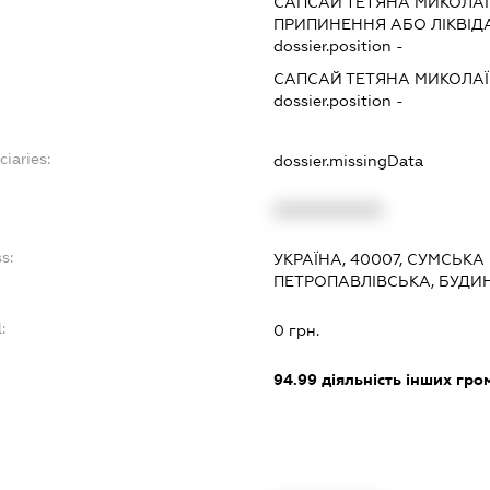
:
САПСАЙ ТЕТЯНА МИКОЛА
ПРИПИНЕННЯ АБО ЛІКВІД
dossier.position -
САПСАЙ ТЕТЯНА МИКОЛА
dossier.position -
ciaries:
dossier.missingData
:
XXXXXXXXXX
s:
УКРАЇНА, 40007, СУМСЬКА
ПЕТРОПАВЛІВСЬКА, БУДИ
:
0 грн.
94.99
діяльність інших грома