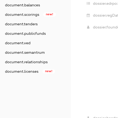
dossier.edrpo:
document.balances
document.scorings
new!
dossier.regDa
document.tenders
dossier.foun
document.publicfunds
document.ved
document.semantrum
document.relationships
document.licenses
new!