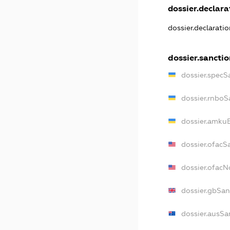
dossier.declarat
dossier.declarati
dossier.sancti
dossier.specS
dossier.rnboS
dossier.amkuB
dossier.ofacS
dossier.ofac
dossier.gbSan
dossier.ausSa