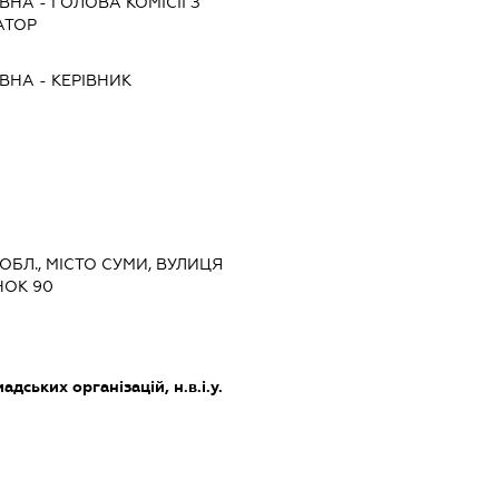
ЇВНА
-
ГОЛОВА КОМІСІЇ З
АТОР
ЇВНА
-
КЕРІВНИК
 ОБЛ., МІСТО СУМИ, ВУЛИЦЯ
НОК 90
дських організацій, н.в.і.у.