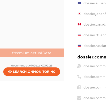
dossier.euSan
dossier.japan
dossier.cana
dossier.rfSan
dossier.russia
freemium.actualData
dossier.comm
document.dueToDate
07.02.25
dossier.comme
SEARCH.ONMONITORING
dossier.comm
dossier.comme
dossier.comme