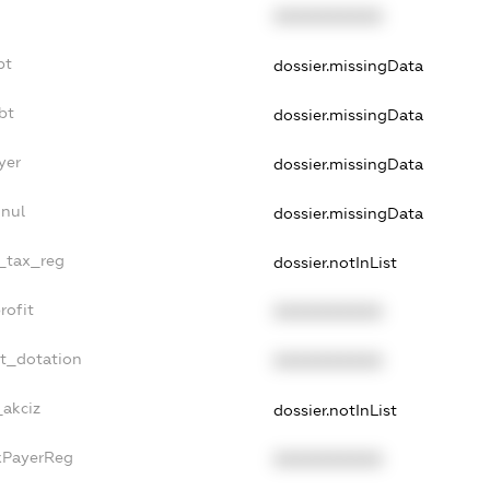
XXXXXXXXXX
bt
dossier.missingData
bt
dossier.missingData
yer
dossier.missingData
nnul
dossier.missingData
e_tax_reg
dossier.notInList
rofit
XXXXXXXXXX
et_dotation
XXXXXXXXXX
_akciz
dossier.notInList
axPayerReg
XXXXXXXXXX