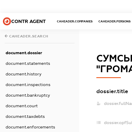
CONTR AGENT
CAHEADER.COMPANIES
CAHEADER.PERSONS
CAHEADER.SEARCH
document.dossier
СУМСЬ
document.statements
"ГРОМ
document.history
document.inspections
dossier.title
document.bankruptcy
dossier.fullN
document.court
document.taxdebts
dossier.opfSu
document.enforcements