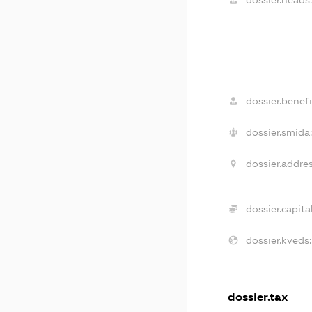
dossier.heads
dossier.benefi
dossier.smida
dossier.addres
dossier.capital
dossier.kveds:
dossier.tax