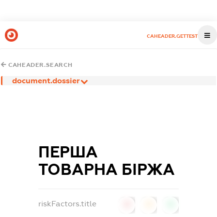
CAHEADER.GETTEST
CAHEADER.SEARCH
document.dossier
ПЕРША
ТОВАРНА БІРЖА
riskFactors.title
0
0
0