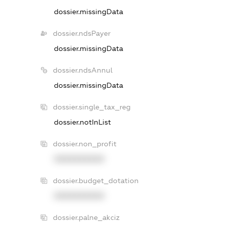
dossier.missingData
dossier.ndsPayer
dossier.missingData
dossier.ndsAnnul
dossier.missingData
dossier.single_tax_reg
dossier.notInList
dossier.non_profit
XXXXXXXXXX
dossier.budget_dotation
XXXXXXXXXX
dossier.palne_akciz