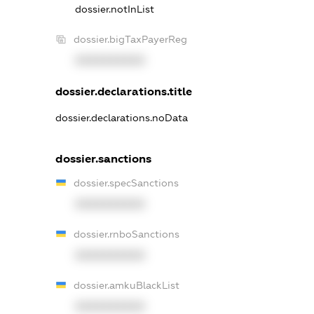
dossier.notInList
dossier.bigTaxPayerReg
XXXXXXXXXX
dossier.declarations.title
dossier.declarations.noData
dossier.sanctions
dossier.specSanctions
XXXXXXXXXX
dossier.rnboSanctions
XXXXXXXXXX
dossier.amkuBlackList
XXXXXXXXXX