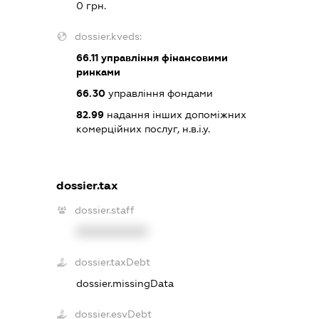
0 грн.
dossier.kveds:
66.11
управління фінансовими
ринками
66.30
управління фондами
82.99
надання інших допоміжних
комерційних послуг, н.в.і.у.
dossier.tax
dossier.staff
XXXXXXXXXX
dossier.taxDebt
dossier.missingData
dossier.esvDebt