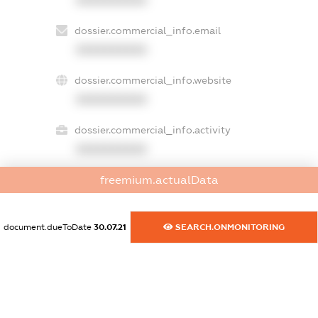
XXXXXXXXXX
dossier.commercial_info.email
XXXXXXXXXX
dossier.commercial_info.website
XXXXXXXXXX
dossier.commercial_info.activity
XXXXXXXXXX
freemium.actualData
freemium.exampleText_1
freemium.exampleText_2
document.dueToDate
30.07.21
SEARCH.ONMONITORING
freemium.anonymousPerSearch2
FREEMIUM.DETAILS
FREEMIUM.REGISTER