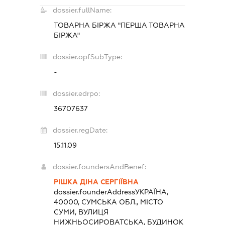
dossier.fullName:
ТОВАРНА БІРЖА "ПЕРША ТОВАРНА
БІРЖА"
dossier.opfSubType:
-
dossier.edrpo:
36707637
dossier.regDate:
15.11.09
dossier.foundersAndBenef:
РІШКА ДІНА СЕРГІЇВНА
dossier.founderAddress
УКРАЇНА,
40000, СУМСЬКА ОБЛ., МІСТО
СУМИ, ВУЛИЦЯ
НИЖНЬОСИРОВАТСЬКА, БУДИНОК