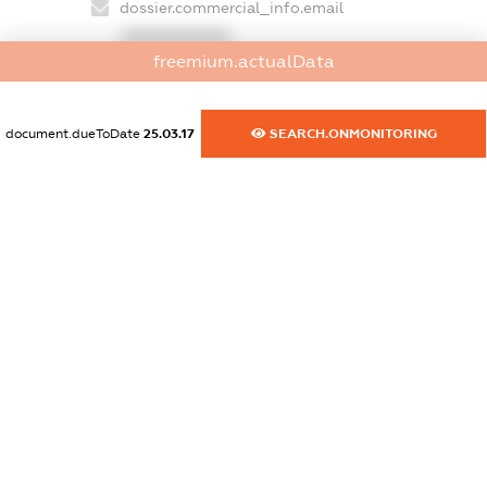
dossier.commercial_info.email
XXXXXXXXXX
freemium.actualData
dossier.commercial_info.website
XXXXXXXXXX
document.dueToDate
25.03.17
SEARCH.ONMONITORING
dossier.commercial_info.activity
XXXXXXXXXX
freemium.exampleText_1
freemium.exampleText_2
freemium.anonymousPerSearch2
FREEMIUM.DETAILS
FREEMIUM.REGISTER