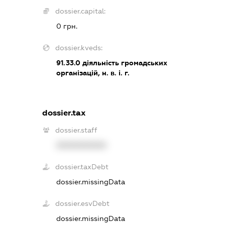
dossier.capital:
0 грн.
dossier.kveds:
91.33.0
діяльність громадських
організацій, н. в. і. г.
dossier.tax
dossier.staff
XXXXXXXXXX
dossier.taxDebt
dossier.missingData
dossier.esvDebt
dossier.missingData