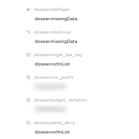
dossier.ndsPayer
dossier.missingData
dossier.ndsAnnul
dossier.missingData
dossier.single_tax_reg
dossier.notInList
dossier.non_profit
XXXXXXXXXX
dossier.budget_dotation
XXXXXXXXXX
dossier.palne_akciz
dossier.notInList