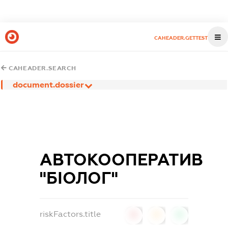
CAHEADER.GETTEST
CAHEADER.SEARCH
document.dossier
АВТОКООПЕРАТИВ
"БІОЛОГ"
riskFactors.title
0
0
0