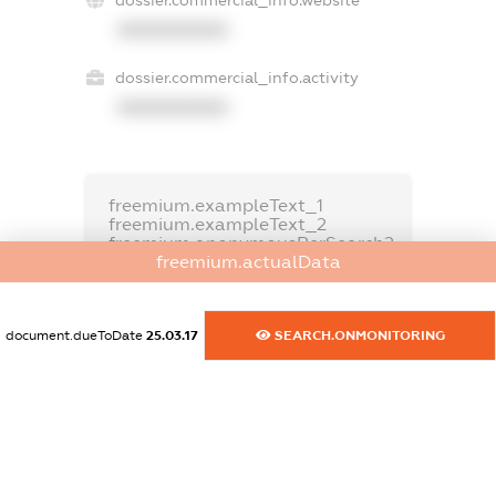
XXXXXXXXXX
dossier.commercial_info.activity
XXXXXXXXXX
freemium.exampleText_1
freemium.exampleText_2
freemium.anonymousPerSearch2
freemium.actualData
FREEMIUM.DETAILS
FREEMIUM.REGISTER
document.dueToDate
25.03.17
SEARCH.ONMONITORING