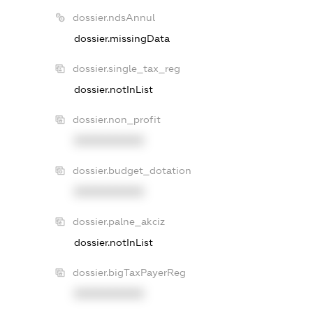
dossier.ndsAnnul
dossier.missingData
dossier.single_tax_reg
dossier.notInList
dossier.non_profit
XXXXXXXXXX
dossier.budget_dotation
XXXXXXXXXX
dossier.palne_akciz
dossier.notInList
dossier.bigTaxPayerReg
XXXXXXXXXX