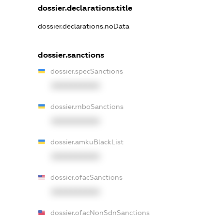
dossier.declarations.title
dossier.declarations.noData
dossier.sanctions
dossier.specSanctions
XXXXXXXXXX
dossier.rnboSanctions
XXXXXXXXXX
dossier.amkuBlackList
XXXXXXXXXX
dossier.ofacSanctions
XXXXXXXXXX
dossier.ofacNonSdnSanctions