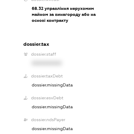
68.32
управління нерухомим
майном за винагороду або на
основі контракту
dossier.tax
dossier.staff
XXXXXXXXXX
dossier.taxDebt
dossier.missingData
dossier.esvDebt
dossier.missingData
dossier.ndsPayer
dossier.missingData