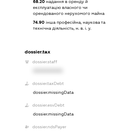
68.20
надання в оренду й
експлуатацію власного чи
орендованого нерухомого майна
74.90
інша професійна, наукова та
технічна діяльність, н. в. і. у.
dossier.tax
dossier.staff
XXXXXXXXXX
dossier.taxDebt
dossier.missingData
dossier.esvDebt
dossier.missingData
dossier.ndsPayer