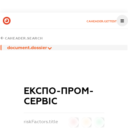
CAHEADER.GETTEST
CAHEADER.SEARCH
document.dossier
ЕКСПО-ПРОМ-
СЕРВІС
riskFactors.title
0
0
0