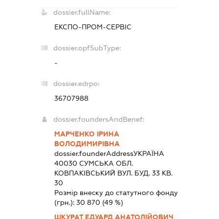
dossier.fullName:
ЕКСПО-ПРОМ-СЕРВІС
dossier.opfSubType:
-
dossier.edrpo:
36707988
dossier.foundersAndBenef:
МАРЧЕНКО ІРИНА
ВОЛОДИМИРІВНА
dossier.founderAddress
УКРАЇНА
40030 СУМСЬКА ОБЛ.
КОВПАКІВСЬКИЙ ВУЛ. БУД. 33 КВ.
30
Розмір внеску до статутного фонду
(грн.):
30 870
(49 %)
ШКУРАТ ЕДУАРД АНАТОЛІЙОВИЧ