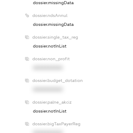
dossier.missingData
dossier.ndsAnnul
dossier.missingData
dossier.single_tax_reg
dossier.notInList
dossier.non_profit
XXXXXXXXXX
dossier.budget_dotation
XXXXXXXXXX
dossier.palne_akciz
dossier.notInList
dossier.bigTaxPayerReg
XXXXXXXXXX