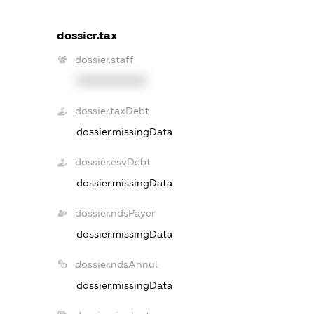
dossier.tax
dossier.staff
XXXXXXXXXX
dossier.taxDebt
dossier.missingData
dossier.esvDebt
dossier.missingData
dossier.ndsPayer
dossier.missingData
dossier.ndsAnnul
dossier.missingData