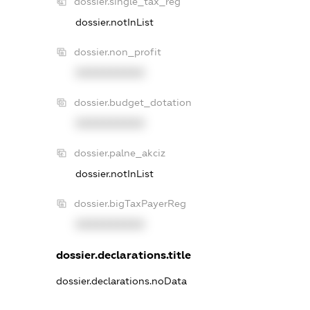
dossier.single_tax_reg
dossier.notInList
dossier.non_profit
XXXXXXXXXX
dossier.budget_dotation
XXXXXXXXXX
dossier.palne_akciz
dossier.notInList
dossier.bigTaxPayerReg
XXXXXXXXXX
dossier.declarations.title
dossier.declarations.noData