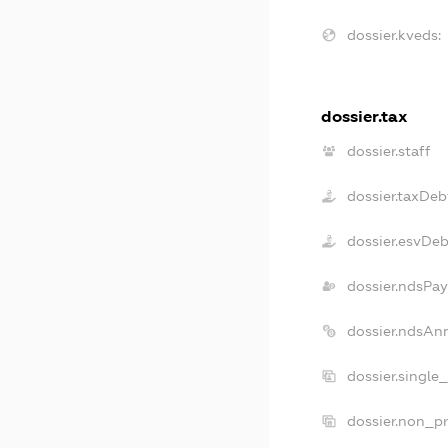
dossier.kveds:
dossier.tax
dossier.staff
dossier.taxDeb
dossier.esvDeb
dossier.ndsPay
dossier.ndsAn
dossier.single
dossier.non_pr