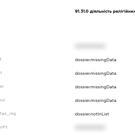
91.31.0
діяльність релігійни
XXXXXXXXXX
t
dossier.missingData
t
dossier.missingData
er
dossier.missingData
nul
dossier.missingData
_tax_reg
dossier.notInList
ofit
XXXXXXXXXX