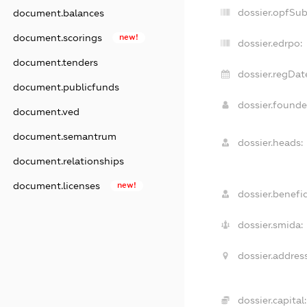
dossier.opfSu
document.balances
document.scorings
new!
dossier.edrpo:
document.tenders
dossier.regDat
document.publicfunds
dossier.found
document.ved
document.semantrum
dossier.heads:
document.relationships
document.licenses
new!
dossier.benefic
dossier.smida:
dossier.address
dossier.capital: