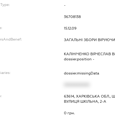
bType:
-
36708138
e:
15.12.09
ersAndBenef:
ЗАГАЛЬНІ ЗБОРИ ВІРУЮЧ
КАЛІНІЧЕНКО ВЯЧЕСЛАВ 
dossier.position -
iaries:
dossier.missingData
XXXXXXXXXX
:
63614, ХАРКІВСЬКА ОБЛ., 
ВУЛИЦЯ ШКІЛЬНА, 2-А
0 грн.