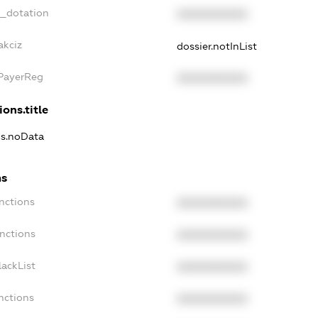
t_dotation
XXXXXXXXXX
akciz
dossier.notInList
xPayerReg
XXXXXXXXXX
ions.title
ns.noData
ns
nctions
XXXXXXXXXX
nctions
XXXXXXXXXX
ackList
XXXXXXXXXX
nctions
XXXXXXXXXX