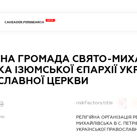
BETA
CAHEADER.PERSSEARCH
ЙНА ГРОМАДА СВЯТО-МИХА
КА ІЗЮМСЬКОЇ ЄПАРХІЇ УК
СЛАВНОЇ ЦЕРКВИ
riskFactors.title
0
0
me:
РЕЛІГІЙНА ОРГАНІЗАЦІЯ
Р
МИХАЙЛІВСЬКА В С. ПЕТРІ
УКРАЇНСЬКОЇ ПРАВОСЛАВ