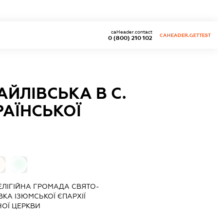
caHeader.contact
CAHEADER.GETTEST
0 (800) 210 102
ЙЛІВСЬКА В С.
РАЇНСЬКОЇ
0
ЕЛІГІЙНА ГРОМАДА СВЯТО-
ВКА ІЗЮМСЬКОЇ ЄПАРХІЇ
НОЇ ЦЕРКВИ