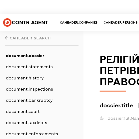
CONTR AGENT
CAHEADER.COMPANIES
CAHEADER.PERSONS
CAHEADER.SEARCH
document.dossier
РЕЛІГІ
document.statements
ПЕТРІВ
document.history
ПРАВО
document.inspections
document.bankruptcy
dossier.title
document.court
dossier.fullNa
document.taxdebts
document.enforcements