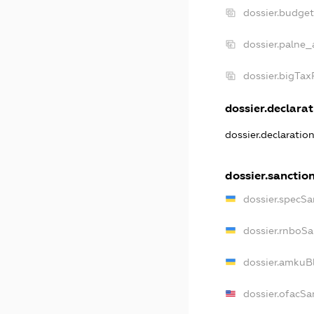
dossier.budge
dossier.palne_
dossier.bigTa
dossier.declarat
dossier.declaratio
dossier.sanctio
dossier.specSa
dossier.rnboSa
dossier.amkuBl
dossier.ofacSa