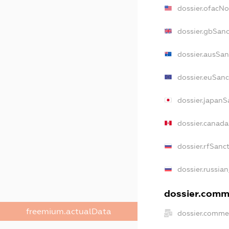
dossier.ofacN
dossier.gbSan
dossier.ausSan
dossier.euSanc
dossier.japanS
dossier.canad
dossier.rfSanc
dossier.russian
dossier.comme
freemium.actualData
dossier.comme