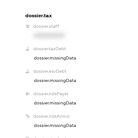
dossier.tax
dossier.staff
XXXXXXXXXX
dossier.taxDebt
dossier.missingData
dossier.esvDebt
dossier.missingData
dossier.ndsPayer
dossier.missingData
dossier.ndsAnnul
dossier.missingData