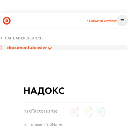
CAHEADER.GETTEST
CAHEADER.SEARCH
document.dossier
НАДОКС
riskFactors.title
0
0
0
dossier.fullName: