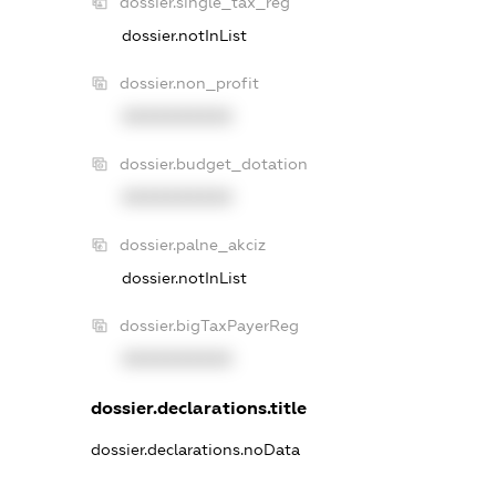
dossier.single_tax_reg
dossier.notInList
dossier.non_profit
XXXXXXXXXX
dossier.budget_dotation
XXXXXXXXXX
dossier.palne_akciz
dossier.notInList
dossier.bigTaxPayerReg
XXXXXXXXXX
dossier.declarations.title
dossier.declarations.noData