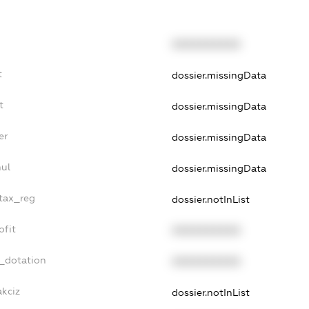
XXXXXXXXXX
t
dossier.missingData
t
dossier.missingData
er
dossier.missingData
nul
dossier.missingData
_tax_reg
dossier.notInList
ofit
XXXXXXXXXX
t_dotation
XXXXXXXXXX
akciz
dossier.notInList