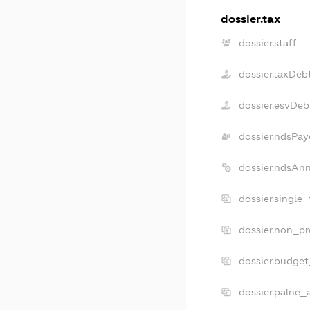
dossier.tax
dossier.staff
dossier.taxDeb
dossier.esvDeb
dossier.ndsPay
dossier.ndsAn
dossier.single
dossier.non_pr
dossier.budge
dossier.palne_