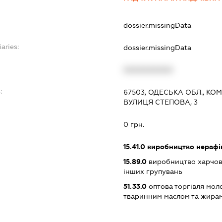
dossier.missingData
aries:
dossier.missingData
XXXXXXXXXX
:
67503, ОДЕСЬКА ОБЛ., КО
ВУЛИЦЯ СТЕПОВА, 3
0 грн.
15.41.0
виробництво нерафін
15.89.0
виробництво харчови
інших групувань
51.33.0
оптова торгівля мол
тваринним маслом та жира