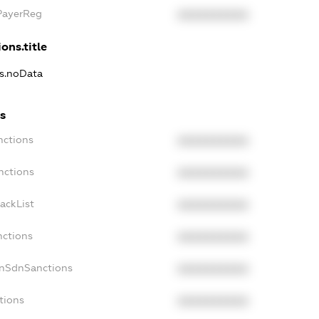
xPayerReg
XXXXXXXXXX
ons.title
ns.noData
ns
nctions
XXXXXXXXXX
nctions
XXXXXXXXXX
ackList
XXXXXXXXXX
nctions
XXXXXXXXXX
onSdnSanctions
XXXXXXXXXX
tions
XXXXXXXXXX