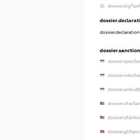
dossier.bigTa
dossier.declarati
dossier.declaratio
dossier.sanctio
dossier.specSa
dossier.rnboSa
dossier.amkuBl
dossier.ofacSa
dossier.ofacN
dossier.gbSanc