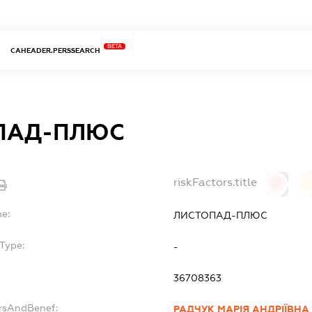
BETA
CAHEADER.PERSSEARCH
ПАД-ПЛЮС
riskFactors.title
0
0
me:
ЛИСТОПАД-ПЛЮС
Type:
-
36708363
ersAndBenef:
РАДЧУК МАРІЯ АНДРІЇВНА