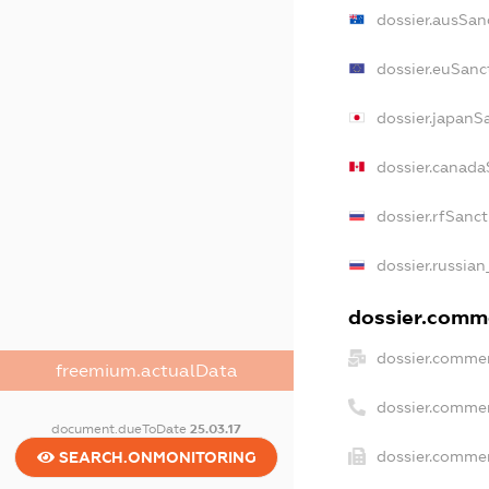
dossier.ausSan
dossier.euSanc
dossier.japanS
dossier.canada
dossier.rfSanc
dossier.russian
dossier.comme
dossier.commer
freemium.actualData
dossier.comme
document.dueToDate
25.03.17
dossier.commer
SEARCH.ONMONITORING