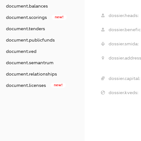
document.balances
dossier.heads:
document.scorings
new!
document.tenders
dossier.benefici
document.publicfunds
dossier.smida:
document.ved
dossier.address
document.semantrum
document.relationships
dossier.capital:
document.licenses
new!
dossier.kveds: