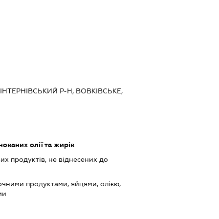
МІНТЕРНІВСЬКИЙ Р-Н, ВОВКІВСЬКЕ,
ованих олії та жирів
х продуктів, не віднесених до
очними продуктами, яйцями, олією,
ми