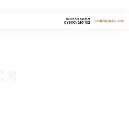
caHeader.contact
CAHEADER.GETTEST
0 (800) 210 102
0