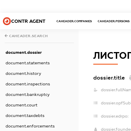
CONTR AGENT
CAHEADER.COMPANIES
CAHEADER.PERSONS
CAHEADER.SEARCH
document.dossier
ЛИСТО
document.statements
document.history
dossier.title
document.inspections
dossier.fullNa
document.bankruptcy
dossier.opfSub
document.court
document.taxdebts
dossier.edrpo:
document.enforcements
dossier.found