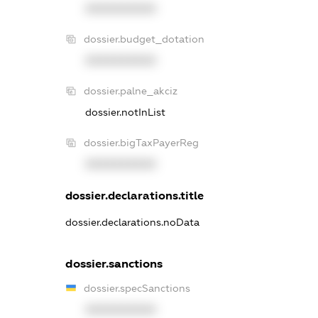
XXXXXXXXXX
dossier.budget_dotation
XXXXXXXXXX
dossier.palne_akciz
dossier.notInList
dossier.bigTaxPayerReg
XXXXXXXXXX
dossier.declarations.title
dossier.declarations.noData
dossier.sanctions
dossier.specSanctions
XXXXXXXXXX