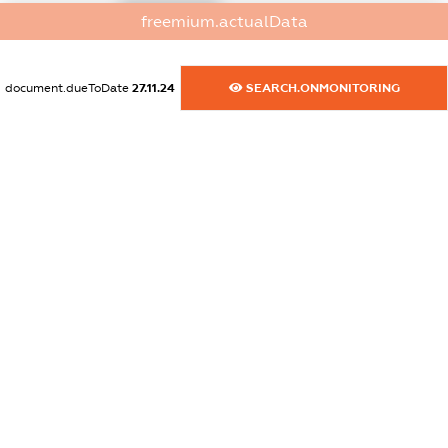
XXXXXXXXXX
freemium.actualData
dossier.commercial_info.phone
XXXXXXXXXX
document.dueToDate
27.11.24
SEARCH.ONMONITORING
dossier.commercial_info.fax
XXXXXXXXXX
dossier.commercial_info.email
XXXXXXXXXX
dossier.commercial_info.website
XXXXXXXXXX
dossier.commercial_info.activity
XXXXXXXXXX
freemium.exampleText_1