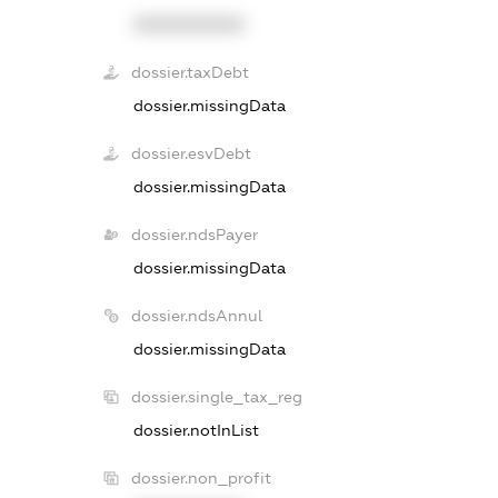
XXXXXXXXXX
dossier.taxDebt
dossier.missingData
dossier.esvDebt
dossier.missingData
dossier.ndsPayer
dossier.missingData
dossier.ndsAnnul
dossier.missingData
dossier.single_tax_reg
dossier.notInList
dossier.non_profit