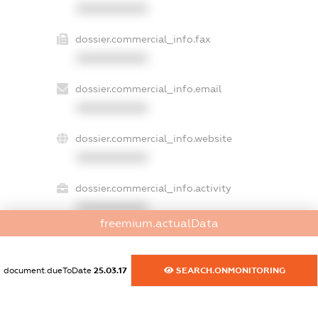
XXXXXXXXXX
dossier.commercial_info.fax
XXXXXXXXXX
dossier.commercial_info.email
XXXXXXXXXX
dossier.commercial_info.website
XXXXXXXXXX
dossier.commercial_info.activity
XXXXXXXXXX
freemium.actualData
freemium.exampleText_1
document.dueToDate
25.03.17
SEARCH.ONMONITORING
freemium.exampleText_2
freemium.anonymousPerSearch2