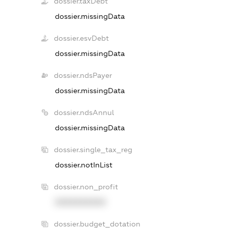
dossier.taxDebt
dossier.missingData
dossier.esvDebt
dossier.missingData
dossier.ndsPayer
dossier.missingData
dossier.ndsAnnul
dossier.missingData
dossier.single_tax_reg
dossier.notInList
dossier.non_profit
XXXXXXXXXX
dossier.budget_dotation