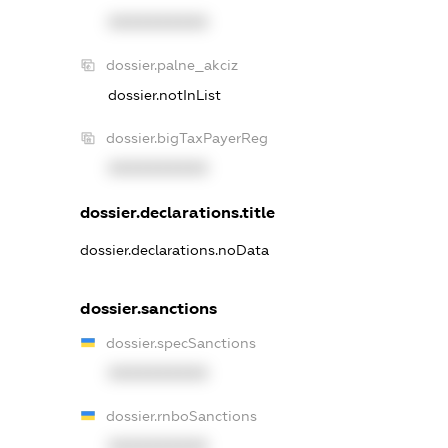
XXXXXXXXXX
dossier.palne_akciz
dossier.notInList
dossier.bigTaxPayerReg
XXXXXXXXXX
dossier.declarations.title
dossier.declarations.noData
dossier.sanctions
dossier.specSanctions
XXXXXXXXXX
dossier.rnboSanctions
XXXXXXXXXX