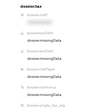
dossier.tax
dossier.staff
XXXXXXXXXX
dossier.taxDebt
dossier.missingData
dossier.esvDebt
dossier.missingData
dossier.ndsPayer
dossier.missingData
dossier.ndsAnnul
dossier.missingData
dossier.single_tax_reg