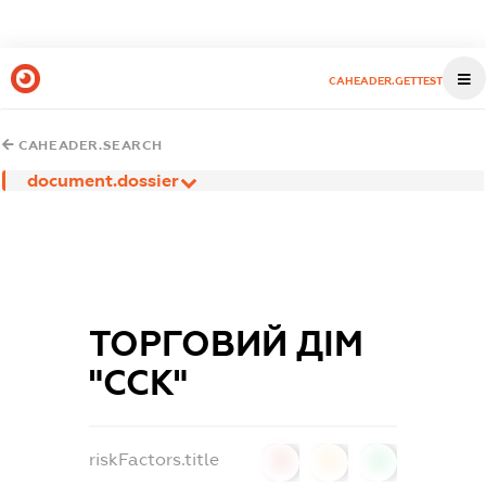
CAHEADER.GETTEST
CAHEADER.SEARCH
document.dossier
ТОРГОВИЙ ДІМ
"ССК"
riskFactors.title
0
0
0