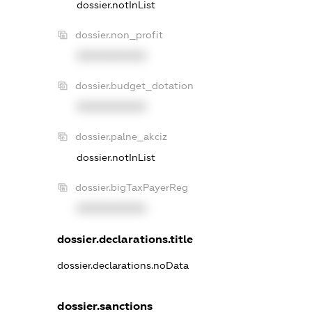
dossier.notInList
dossier.non_profit
XXXXXXXXXX
dossier.budget_dotation
XXXXXXXXXX
dossier.palne_akciz
dossier.notInList
dossier.bigTaxPayerReg
XXXXXXXXXX
dossier.declarations.title
dossier.declarations.noData
dossier.sanctions