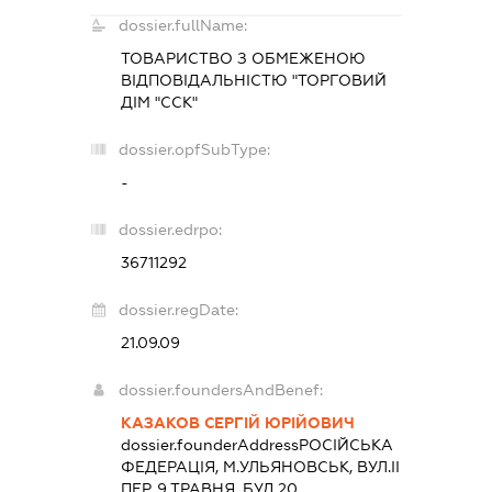
dossier.fullName:
ТОВАРИСТВО З ОБМЕЖЕНОЮ
ВІДПОВІДАЛЬНІСТЮ "ТОРГОВИЙ
ДІМ "ССК"
dossier.opfSubType:
-
dossier.edrpo:
36711292
dossier.regDate:
21.09.09
dossier.foundersAndBenef:
КАЗАКОВ СЕРГІЙ ЮРІЙОВИЧ
dossier.founderAddress
РОСІЙСЬКА
ФЕДЕРАЦІЯ, М.УЛЬЯНОВСЬК, ВУЛ.ІІ
ПЕР. 9 ТРАВНЯ, БУД.20