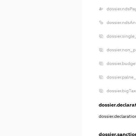
dossier.ndsPa
dossier.ndsAn
dossier.singl
dossier.non_p
dossier.budge
dossier.palne
dossier.bigTa
dossier.declarat
dossier.declarati
dossier.sanctio