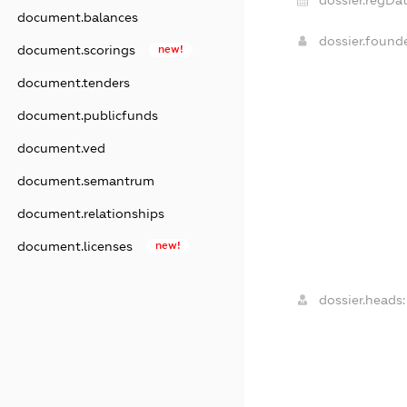
document.balances
dossier.found
document.scorings
new!
document.tenders
document.publicfunds
document.ved
document.semantrum
document.relationships
document.licenses
new!
dossier.heads: