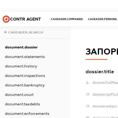
CONTR AGENT
CAHEADER.COMPANIES
CAHEADER.PERSONS
CAHEADER.SEARCH
document.dossier
ЗАПОР
document.statements
document.history
dossier.title
document.inspections
dossier.fullNa
document.bankruptcy
dossier.opfSu
document.court
document.taxdebts
dossier.edrpo:
document.enforcements
dossier.regDat