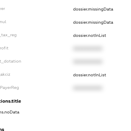
yer
dossier.missingData
nul
dossier.missingData
e_tax_reg
dossier.notInList
rofit
XXXXXXXXXX
t_dotation
XXXXXXXXXX
_akciz
dossier.notInList
xPayerReg
XXXXXXXXXX
ions.title
ons.noData
ns