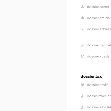
dossier.benefic
dossier.smida:
dossier.addres
dossier.capital
dossier.kveds:
dossier.tax
dossier.staff
dossier.taxDe
dossier.esvDe