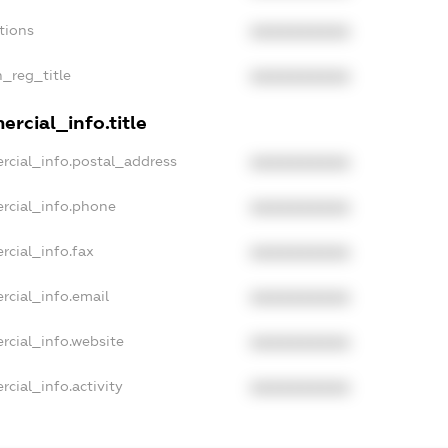
tions
XXXXXXXXXX
n_reg_title
XXXXXXXXXX
rcial_info.title
rcial_info.postal_address
XXXXXXXXXX
rcial_info.phone
XXXXXXXXXX
rcial_info.fax
XXXXXXXXXX
rcial_info.email
XXXXXXXXXX
rcial_info.website
XXXXXXXXXX
cial_info.activity
XXXXXXXXXX