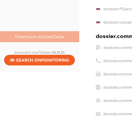
dossier.rfSanc
dossier.russia
dossier.comme
freemium.actualData
dossier.comme
document.dueToDate
02.11.25
SEARCH.ONMONITORING
dossier.comme
dossier.comme
dossier.comme
dossier.comme
dossier.commer