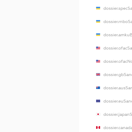
dossier.specS
dossier.rnboS
dossier.amkuB
dossier.ofacS
dossier.ofac
dossier.gbSan
dossier.ausSa
dossier.euSan
dossier.japan
dossier.canad