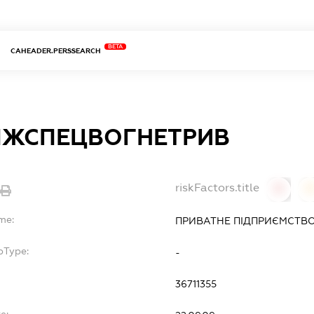
BETA
CAHEADER.PERSSEARCH
ІЖСПЕЦВОГНЕТРИВ
riskFactors.title
0
0
me:
ПРИВАТНЕ ПІДПРИЄМСТВО
bType:
-
36711355
e: