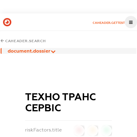
CAHEADER.GETTEST
CAHEADER.SEARCH
document.dossier
ТЕХНО ТРАНС
СЕРВІС
riskFactors.title
0
0
0