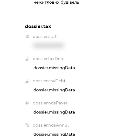
нежитлових будівель
dossier.tax
dossier.staff
XXXXXXXXXX
dossier.taxDebt
dossier.missingData
dossier.esvDebt
dossier.missingData
dossier.ndsPayer
dossier.missingData
dossier.ndsAnnul
dossier.missingData