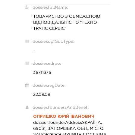
dossier.fullName:
ТОВАРИСТВО З ОБМЕЖЕНОЮ
ВІДПОВІДАЛЬНІСТЮ "ТЕХНО
ТРАНС СЕРВІС"
dossier.opfSubType:
-
dossier.edrpo:
36711376
dossier.regDate:
22.09.09
dossier.foundersAndBenef:
ОПРИШКО ЮРІЙ ІВАНОВИЧ
dossier.founderAddress
УКРАЇНА,
69031, ЗАПОРІЗЬКА ОБЛ., МІСТО
ЗАПОРІЖЖЯ, ВУЛИЦЯ ДОСЛІДНА