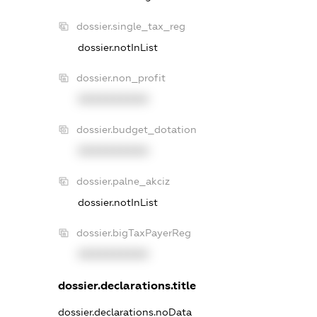
dossier.single_tax_reg
dossier.notInList
dossier.non_profit
XXXXXXXXXX
dossier.budget_dotation
XXXXXXXXXX
dossier.palne_akciz
dossier.notInList
dossier.bigTaxPayerReg
XXXXXXXXXX
dossier.declarations.title
dossier.declarations.noData