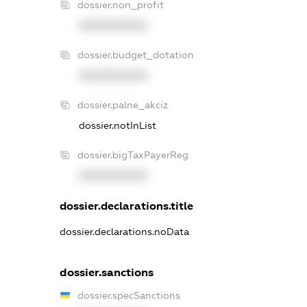
dossier.non_profit
XXXXXXXXXX
dossier.budget_dotation
XXXXXXXXXX
dossier.palne_akciz
dossier.notInList
dossier.bigTaxPayerReg
XXXXXXXXXX
dossier.declarations.title
dossier.declarations.noData
dossier.sanctions
dossier.specSanctions