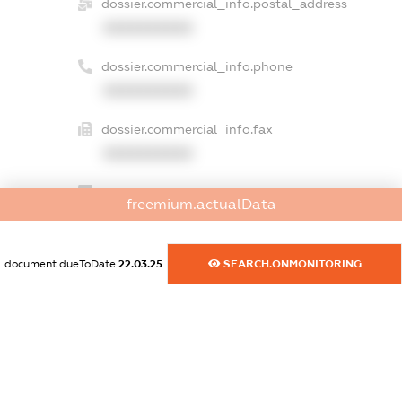
dossier.commercial_info.postal_address
XXXXXXXXXX
dossier.commercial_info.phone
XXXXXXXXXX
dossier.commercial_info.fax
XXXXXXXXXX
dossier.commercial_info.email
freemium.actualData
XXXXXXXXXX
dossier.commercial_info.website
document.dueToDate
22.03.25
SEARCH.ONMONITORING
XXXXXXXXXX
dossier.commercial_info.activity
XXXXXXXXXX