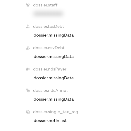
dossier.staff
XXXXXXXXXX
dossier.taxDebt
dossier.missingData
dossier.esvDebt
dossier.missingData
dossier.ndsPayer
dossier.missingData
dossier.ndsAnnul
dossier.missingData
dossier.single_tax_reg
dossier.notInList