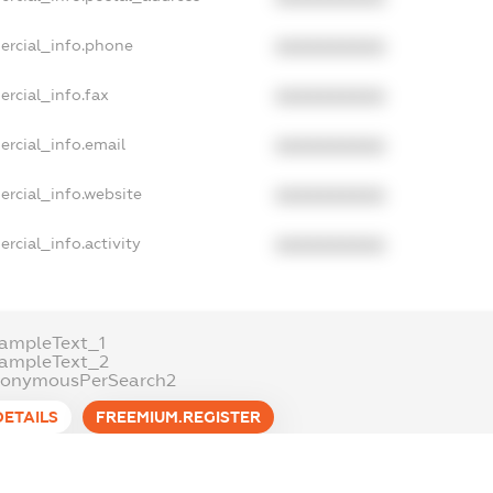
ercial_info.phone
XXXXXXXXXX
ercial_info.fax
XXXXXXXXXX
ercial_info.email
XXXXXXXXXX
ercial_info.website
XXXXXXXXXX
rcial_info.activity
XXXXXXXXXX
ampleText_1
xampleText_2
nonymousPerSearch2
DETAILS
FREEMIUM.REGISTER