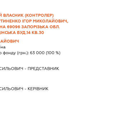
Й ВЛАСНИК (КОНТРОЛЕР)
РТИНЕНКО ІГОР МИКОЛАЙОВИЧ,
РАЇНА 69096 ЗАПОРІЗЬКА ОБЛ.
НСЬКА БУД.14 КВ.30
ЛАЙОВИЧ
їна
о фонду (грн.):
63 000
(100 %)
АСИЛЬОВИЧ
-
ПРЕДСТАВНИК
АСИЛЬОВИЧ
-
КЕРІВНИК