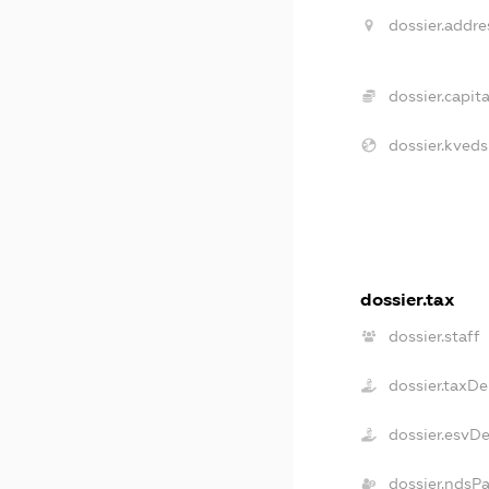
dossier.addre
dossier.capita
dossier.kveds
dossier.tax
dossier.staff
dossier.taxD
dossier.esvD
dossier.ndsP