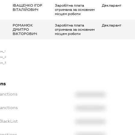
ІВАЩЕНКО ІГОР
Заробітна плата
Декларант
ВІТАЛІЙОВИЧ
отримана за основним
місцем роботи
РОМАНЮК
Заробітна плата
Декларант
ДМИТРО
отримана за основним
ВІКТОРОВИЧ
місцем роботи
nse_1
nse_2
nse_3
ons
Sanctions
XXXXXXXXXX
Sanctions
XXXXXXXXXX
BlackList
XXXXXXXXXX
Sanctions