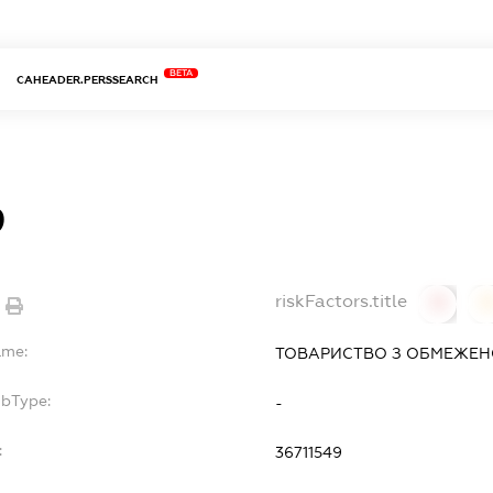
BETA
CAHEADER.PERSSEARCH
9
riskFactors.title
0
ame:
ТОВАРИСТВО З ОБМЕЖЕНО
ubType:
-
:
36711549