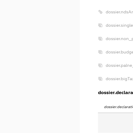
dossier.ndsA
dossier.singl
dossier.non_p
dossier.budg
dossier.palne
dossier.bigT
dossier.declara
dossier.declara