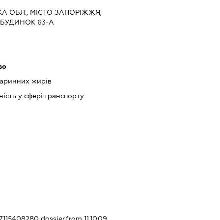
ЬКА ОБЛ., МІСТО ЗАПОРІЖЖЯ,
 БУДИНОК 63-А
во
варинних жирів
ість у сфері транспорту
367115408280
dossier.from 11.10.09