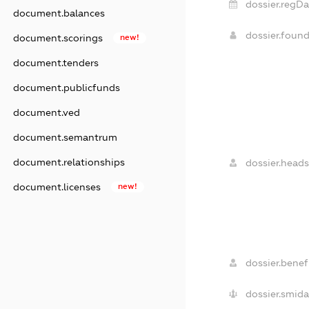
dossier.regDa
document.balances
dossier.foun
document.scorings
new!
document.tenders
document.publicfunds
document.ved
document.semantrum
document.relationships
dossier.heads
document.licenses
new!
dossier.benefi
dossier.smida