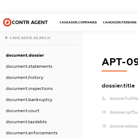
CONTR AGENT
CAHEADER.COMPANIES
CAHEADER.PERSONS
CAHEADER.SEARCH
document.dossier
АРТ-0
document.statements
document.history
dossier.title
document.inspections
dossier.fullN
document.bankruptcy
document.court
dossier.opfS
document.taxdebts
dossier.edrpo
document.enforcements