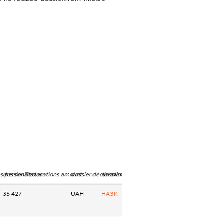
ns.personStatus
dossier.declarations.amount
dossier.declarations.currency
dossier.declarations.source
35 427
UAH
НАЗК