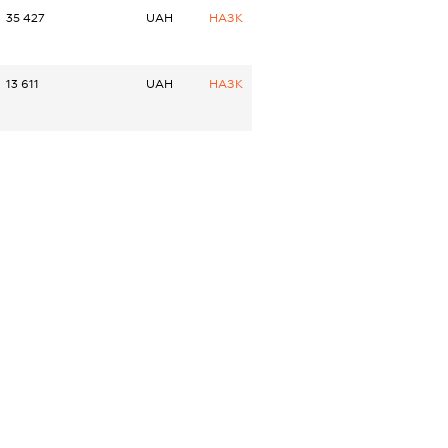
35 427
UAH
НАЗК
13 611
UAH
НАЗК