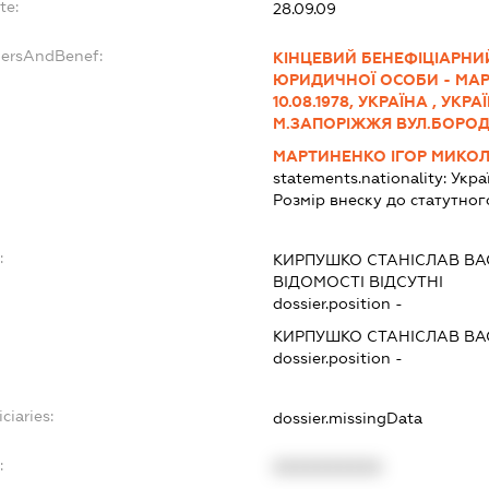
te:
28.09.09
dersAndBenef:
КІНЦЕВИЙ БЕНЕФІЦІАРНИ
ЮРИДИЧНОЇ ОСОБИ - МА
10.08.1978, УКРАЇНА , УК
М.ЗАПОРІЖЖЯ ВУЛ.БОРОДІ
МАРТИНЕНКО ІГОР МИКО
statements.nationality:
Укра
Розмір внеску до статутног
:
КИРПУШКО СТАНІСЛАВ В
ВІДОМОСТІ ВІДСУТНІ
dossier.position -
КИРПУШКО СТАНІСЛАВ В
dossier.position -
ciaries:
dossier.missingData
:
XXXXXXXXXX