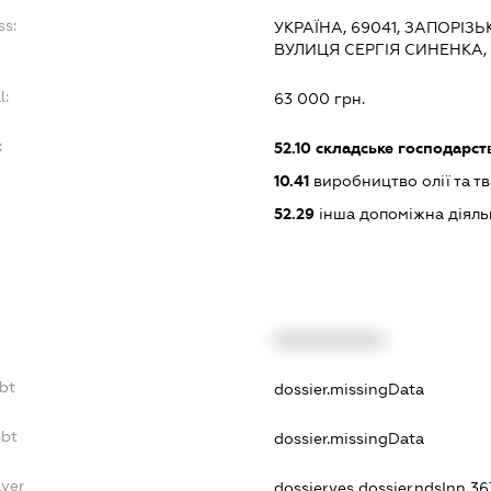
ss:
УКРАЇНА, 69041, ЗАПОРІЗ
ВУЛИЦЯ СЕРГІЯ СИНЕНКА,
l:
63 000 грн.
:
52.10
складське господарст
10.41
виробництво олії та т
52.29
інша допоміжна діяльн
XXXXXXXXXX
ebt
dossier.missingData
ebt
dossier.missingData
ayer
dossier.yes
dossier.ndsInn 