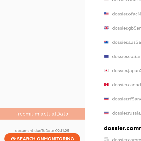
dossier.ofac
dossier.gbSa
dossier.ausS
dossier.euSa
dossier.japa
dossier.cana
dossier.rfSan
dossier.russi
freemium.actualData
dossier.comm
document.dueToDate
02.11.25
SEARCH.ONMONITORING
dossier.comm