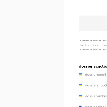
dossier.declarations.lice
dossier.declarations.lice
dossier.declarations.lice
dossier.sancti
dossier.spec
dossier.rnbo
dossier.amku
dossier.ofac