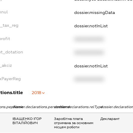
nnul
dossier.missingData
e_tax_reg
dossier.notInList
rofit
XXXXXXXXXX
et_dotation
XXXXXXXXXX
_akciz
dossier.notInList
axPayerReg
XXXXXXXXXX
tions.title
2018
tions.pepName
dossier.declarations.personName
dossier.declarations.relType
dossier.declaratio
ІВАЩЕНКО ІГОР
Заробітна плата
Декларант
ВІТАЛІЙОВИЧ
отримана за основним
місцем роботи