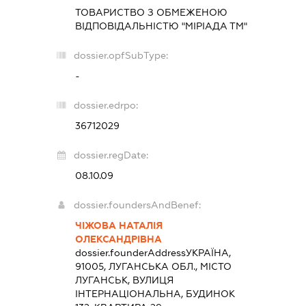
ТОВАРИСТВО З ОБМЕЖЕНОЮ
ВІДПОВІДАЛЬНІСТЮ "МІРІАДА ТМ"
dossier.opfSubType:
-
dossier.edrpo:
36712029
dossier.regDate:
08.10.09
dossier.foundersAndBenef:
ЧІЖОВА НАТАЛІЯ
ОЛЕКСАНДРІВНА
dossier.founderAddress
УКРАЇНА,
91005, ЛУГАНСЬКА ОБЛ., МІСТО
ЛУГАНСЬК, ВУЛИЦЯ
ІНТЕРНАЦІОНАЛЬНА, БУДИНОК