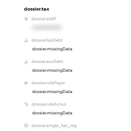
dossier.tax
dossier.staff
XXXXXXXXXX
dossier.taxDebt
dossier.missingData
dossier.esvDebt
dossier.missingData
dossier.ndsPayer
dossier.missingData
dossier.ndsAnnul
dossier.missingData
dossier.single_tax_reg