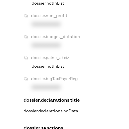
dossier.notInList
dossier.non_profit
XXXXXXXXXX
dossier.budget_dotation
XXXXXXXXXX
dossier.palne_akciz
dossier.notInList
dossier.bigTaxPayerReg
XXXXXXXXXX
dossier.declarations.title
dossier.declarations.noData
dossier.sanctions