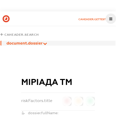
CAHEADER.GETTEST
CAHEADER.SEARCH
document.dossier
МІРІАДА ТМ
riskFactors.title
0
0
0
dossier.fullName: